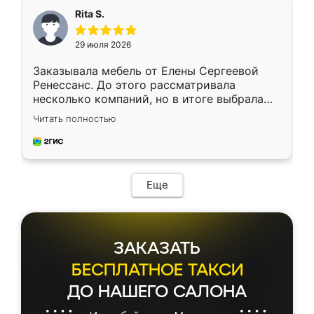
Rita S.
29 июля 2026
Заказывала мебель от Елены Сергеевой
Ренессанс. До этого рассматривала
несколько компаний, но в итоге выбрала
эту. Сначала обговорили условия, потом
Читать полностью
приехал замерщик, всё спокойно объяснил
и снял размеры. Изготовили в срок, с
доставкой тоже никаких проблем не
возникло. Сборку выполнили аккуратно,
мебель сразу встала на свое место без
Еще
каких-либо доработок. Качеством осталась
довольна, все выглядит так, как и ожидала.
ЗАКАЗАТЬ
БЕСПЛАТНОЕ ТАКСИ
ДО НАШЕГО САЛОНА