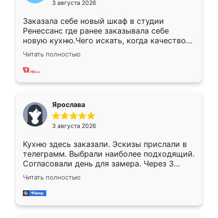
3 августа 2026
Заказала себе новый шкаф в студии
Ренессанс где ранее заказывала себе
новую кухню.Чего искать, когда качеством
вполне довольна. Служит кухня уже почти
Читать полностью
два года, нареканий нет.
Ярослава
3 августа 2026
Кухню здесь заказали. Эскизы прислали в
телеграмм. Выбрали наиболее подходящий.
Согласовали день для замера. Через 3
недели кухня была уже готова. Остались
Читать полностью
довольны работой. Спасибо Ренессанс
мебель за качественную работу!