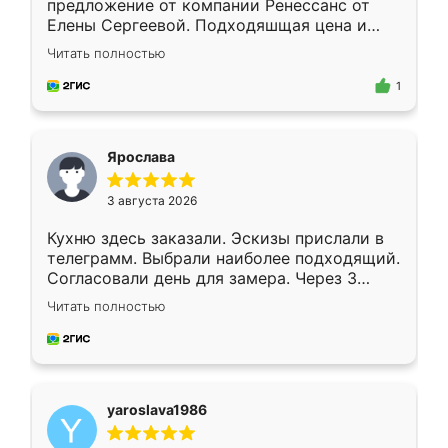
предложение от компании Ренессанс от
Елены Сергеевой. Подходяшщая цена и
короткие сроки изготовления. Приехавший
Читать полностью
для замера сотрудник Владислав
предложил по моему эскизу самый
1
подходящий вариант шкафа. Немного его
видоизменил, получилось даже лучше, чем
я хотела.
Ярослава
3 августа 2026
Кухню здесь заказали. Эскизы прислали в
телеграмм. Выбрали наиболее подходящий.
Согласовали день для замера. Через 3
недели кухня была уже готова. Остались
Читать полностью
довольны работой. Спасибо Ренессанс
мебель за качественную работу!
yaroslava1986