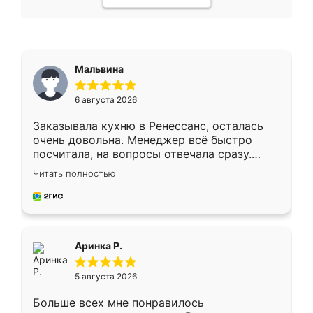
Мальвина
6 августа 2026
Заказывала кухню в Ренессанс, осталась
очень довольна. Менеджер всё быстро
посчитала, на вопросы отвечала сразу.
Замерщик приехал в субботу, подошёл к
Читать полностью
делу со всей ответственностью. Собрали
за день, ребята работали аккуратно, даже
пыли почти не было. Качество отличное,
ящики ходят плавно, ничего не скрипит.
Всё подошло как влитое.
Аринка Р.
5 августа 2026
Больше всех мне понравилось