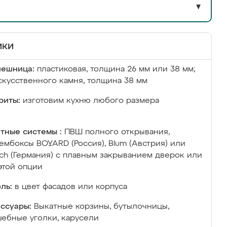
▼
ики
лешница:
пластиковая, толщина 26 мм или 38 мм;
скусственного камня, толщина 38 мм
риты:
изготовим кухню любого размера
тные системы :
ПВШ полного открывания,
ембоксы BOYARD (Россия), Blum (Австрия) или
ich (Германия) с плавным закрыванием дверок или
этой опции
ль:
в цвет фасадов или корпуса
ссуары:
Выкатные корзины, бутылочницы,
ебные уголки, карусели