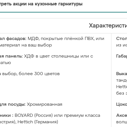
реть акции на кухонные гарнитуры
Характерист
ал фасадов:
МДФ, покрытые плёнкой ПВХ, или
Сто
материал на ваш выбор
из и
я панель:
ХДФ в цвет столешницы или с
Габа
чатью
а выбор, более 300 цветов
Выка
танд
Hett
без 
ля посуды:
Хромированная
Цоко
ники :
BOYARD (Россия) или премиум класса
Аксе
встрия), Hettich (Германия)
волш