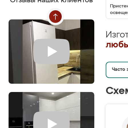
Отзывы наших клиентов
Пристен
освеще
Изго
любы
Часто 
Схе