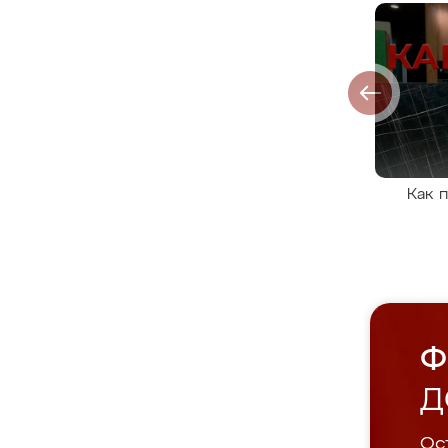
Как 
Ф
Д
Ост