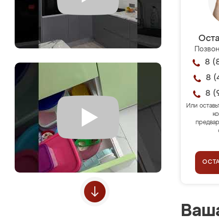
Оста
Позвон
8 (
8 (
8 (
Или оставь
ко
предвар
ОСТ
Ваша