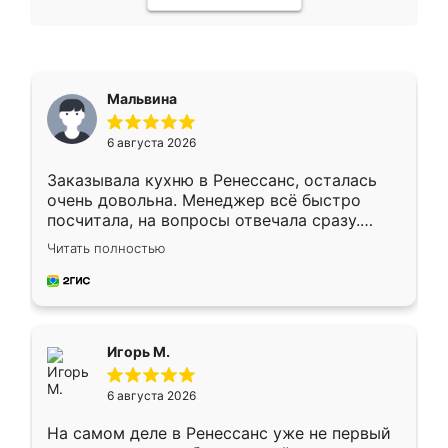
Мальвина
6 августа 2026
Заказывала кухню в Ренессанс, осталась
очень довольна. Менеджер всё быстро
посчитала, на вопросы отвечала сразу.
Замерщик приехал в субботу, подошёл к
Читать полностью
делу со всей ответственностью. Собрали
за день, ребята работали аккуратно, даже
пыли почти не было. Качество отличное,
ящики ходят плавно, ничего не скрипит.
Всё подошло как влитое.
Игорь М.
6 августа 2026
На самом деле в Ренессанс уже не первый