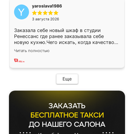
yaroslava1986
3 августа 2026
Заказала себе новый шкаф в студии
Ренессанс где ранее заказывала себе
новую кухню.Чего искать, когда качеством
вполне довольна. Служит кухня уже почти
Читать полностью
два года, нареканий нет.
Еще
ЗАКАЗАТЬ
БЕСПЛАТНОЕ ТАКСИ
ДО НАШЕГО САЛОНА