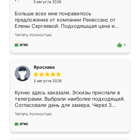
5 августа 2026
Больше всех мне понравилось
предложение от компании Ренессанс от
Елены Сергеевой. Подходяшщая цена и
короткие сроки изготовления. Приехавший
Читать полностью
для замера сотрудник Владислав
предложил по моему эскизу самый
1
подходящий вариант шкафа. Немного его
видоизменил, получилось даже лучше, чем
я хотела.
Ярослава
3 августа 2026
Кухню здесь заказали. Эскизы прислали в
телеграмм. Выбрали наиболее подходящий.
Согласовали день для замера. Через 3
недели кухня была уже готова. Остались
Читать полностью
довольны работой. Спасибо Ренессанс
мебель за качественную работу!