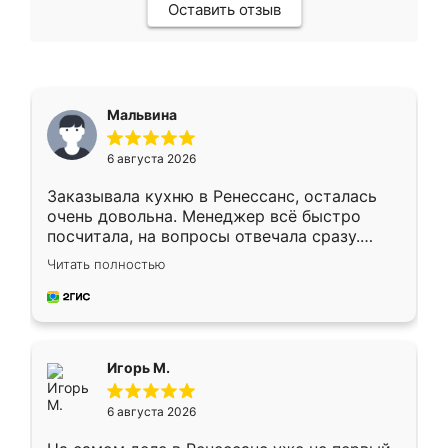
Оставить отзыв
Мальвина
6 августа 2026
Заказывала кухню в Ренессанс, осталась
очень довольна. Менеджер всё быстро
посчитала, на вопросы отвечала сразу.
Замерщик приехал в субботу, подошёл к
Читать полностью
делу со всей ответственностью. Собрали
за день, ребята работали аккуратно, даже
пыли почти не было. Качество отличное,
ящики ходят плавно, ничего не скрипит.
Всё подошло как влитое.
Игорь М.
6 августа 2026