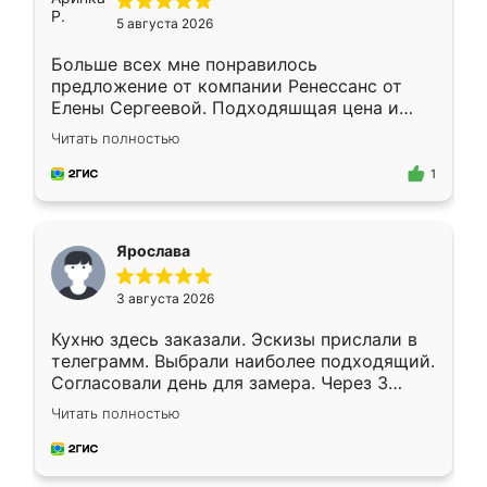
5 августа 2026
Больше всех мне понравилось
предложение от компании Ренессанс от
Елены Сергеевой. Подходяшщая цена и
короткие сроки изготовления. Приехавший
Читать полностью
для замера сотрудник Владислав
предложил по моему эскизу самый
1
подходящий вариант шкафа. Немного его
видоизменил, получилось даже лучше, чем
я хотела.
Ярослава
3 августа 2026
Кухню здесь заказали. Эскизы прислали в
телеграмм. Выбрали наиболее подходящий.
Согласовали день для замера. Через 3
недели кухня была уже готова. Остались
Читать полностью
довольны работой. Спасибо Ренессанс
мебель за качественную работу!