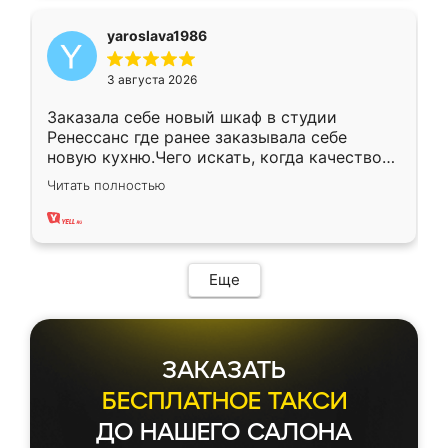
yaroslava1986
3 августа 2026
Заказала себе новый шкаф в студии
Ренессанс где ранее заказывала себе
новую кухню.Чего искать, когда качеством
вполне довольна. Служит кухня уже почти
Читать полностью
два года, нареканий нет.
Еще
ЗАКАЗАТЬ
БЕСПЛАТНОЕ ТАКСИ
ДО НАШЕГО САЛОНА