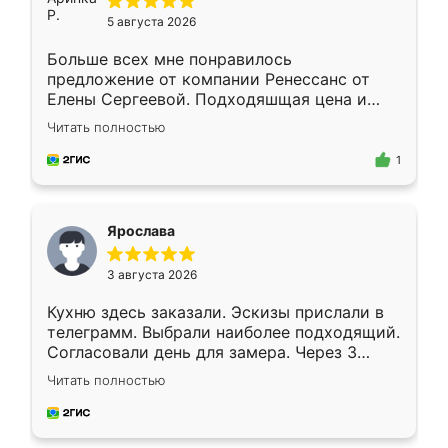
5 августа 2026
Больше всех мне понравилось
предложение от компании Ренессанс от
Елены Сергеевой. Подходяшщая цена и
короткие сроки изготовления. Приехавший
Читать полностью
для замера сотрудник Владислав
предложил по моему эскизу самый
1
подходящий вариант шкафа. Немного его
видоизменил, получилось даже лучше, чем
я хотела.
Ярослава
3 августа 2026
Кухню здесь заказали. Эскизы прислали в
телеграмм. Выбрали наиболее подходящий.
Согласовали день для замера. Через 3
недели кухня была уже готова. Остались
Читать полностью
довольны работой. Спасибо Ренессанс
мебель за качественную работу!