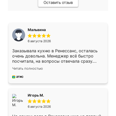
Оставить отзыв
Мальвина
6 августа 2026
Заказывала кухню в Ренессанс, осталась
очень довольна. Менеджер всё быстро
посчитала, на вопросы отвечала сразу.
Замерщик приехал в субботу, подошёл к
Читать полностью
делу со всей ответственностью. Собрали
за день, ребята работали аккуратно, даже
пыли почти не было. Качество отличное,
ящики ходят плавно, ничего не скрипит.
Всё подошло как влитое.
Игорь М.
6 августа 2026