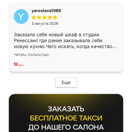
yaroslava1986
3 августа 2026
Заказала себе новый шкаф в студии
Ренессанс где ранее заказывала себе
новую кухню.Чего искать, когда качеством
вполне довольна. Служит кухня уже почти
Читать полностью
два года, нареканий нет.
Еще
ЗАКАЗАТЬ
БЕСПЛАТНОЕ ТАКСИ
ДО НАШЕГО САЛОНА