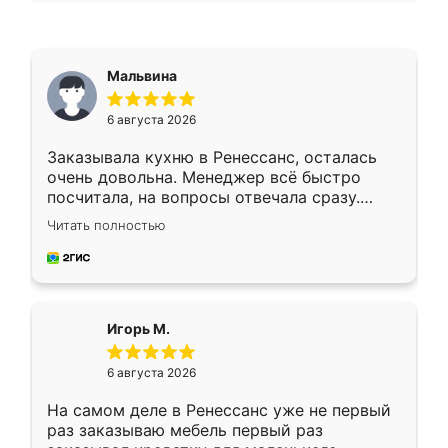
Мальвина
6 августа 2026
Заказывала кухню в Ренессанс, осталась
очень довольна. Менеджер всё быстро
посчитала, на вопросы отвечала сразу.
Замерщик приехал в субботу, подошёл к
Читать полностью
делу со всей ответственностью. Собрали
за день, ребята работали аккуратно, даже
пыли почти не было. Качество отличное,
ящики ходят плавно, ничего не скрипит.
Всё подошло как влитое.
Игорь М.
6 августа 2026
На самом деле в Ренессанс уже не первый
раз заказываю мебель первый раз