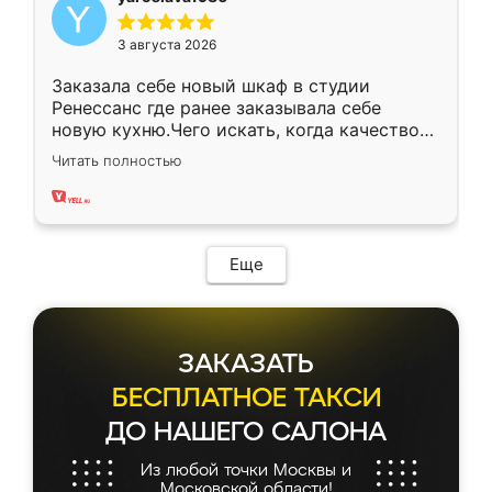
3 августа 2026
Заказала себе новый шкаф в студии
Ренессанс где ранее заказывала себе
новую кухню.Чего искать, когда качеством
вполне довольна. Служит кухня уже почти
Читать полностью
два года, нареканий нет.
Еще
ЗАКАЗАТЬ
БЕСПЛАТНОЕ ТАКСИ
ДО НАШЕГО САЛОНА
Из любой точки Москвы и
Московской области!