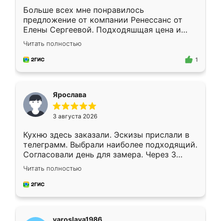
Больше всех мне понравилось
предложение от компании Ренессанс от
Елены Сергеевой. Подходяшщая цена и
короткие сроки изготовления. Приехавший
Читать полностью
для замера сотрудник Владислав
предложил по моему эскизу самый
1
подходящий вариант шкафа. Немного его
видоизменил, получилось даже лучше, чем
я хотела.
Ярослава
3 августа 2026
Кухню здесь заказали. Эскизы прислали в
телеграмм. Выбрали наиболее подходящий.
Согласовали день для замера. Через 3
недели кухня была уже готова. Остались
Читать полностью
довольны работой. Спасибо Ренессанс
мебель за качественную работу!
yaroslava1986