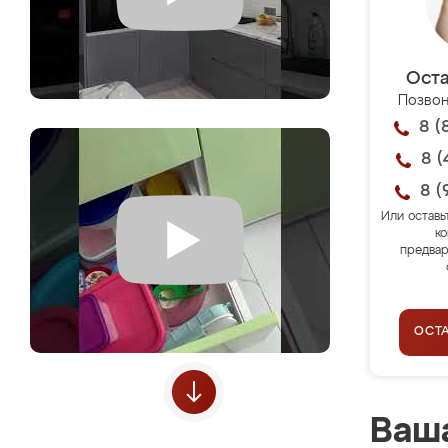
Оста
Позвон
8 (
8 (
8 (
Или оставь
ко
предвар
ОСТ
Ваша