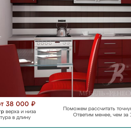
от 38 000 ₽
Поможем рассчитать точну
тр
верха и низа
Ответим менее, чем за 
тура в длину