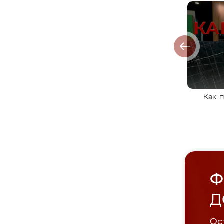
Как 
Ф
Д
Ост