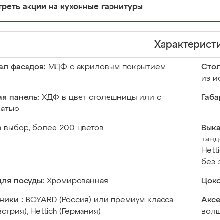
реть акции на кухонные гарнитуры
Характерист
ал фасадов:
МДФ с акриловым покрытием
Сто
из и
я панель:
ХДФ в цвет столешницы или с
Габа
чатью
а выбор, более 200 цветов
Выка
танд
Hett
без 
ля посуды:
Хромированная
Цоко
ники :
BOYARD (Россия) или премиум класса
Аксе
встрия), Hettich (Германия)
волш