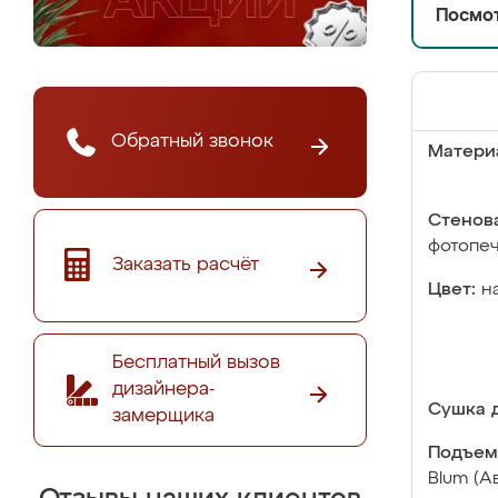
Посмот
Обратный звонок
Матери
Стенова
фотопе
Заказать расчёт
Цвет:
н
Бесплатный вызов
дизайнера-
Сушка д
замерщика
Подъем
Blum (А