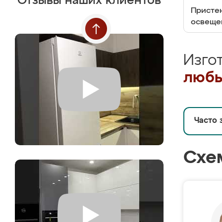
Отзывы наших клиентов
Пристен
освеще
Изго
любы
Часто 
Схе