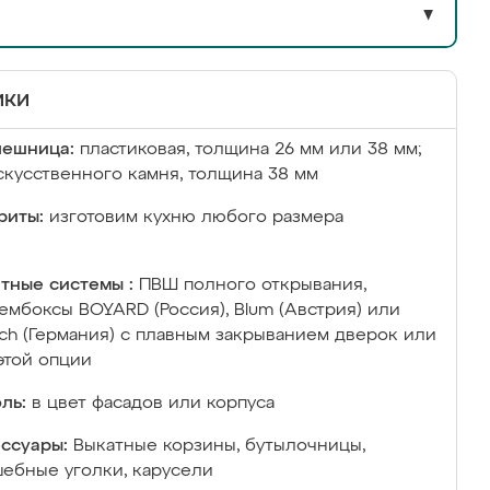
▼
ики
лешница:
пластиковая, толщина 26 мм или 38 мм;
скусственного камня, толщина 38 мм
риты:
изготовим кухню любого размера
тные системы :
ПВШ полного открывания,
ембоксы BOYARD (Россия), Blum (Австрия) или
ich (Германия) с плавным закрыванием дверок или
этой опции
ль:
в цвет фасадов или корпуса
ссуары:
Выкатные корзины, бутылочницы,
ебные уголки, карусели