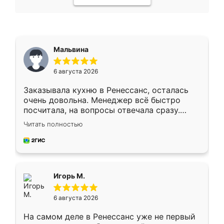
Мальвина
6 августа 2026
Заказывала кухню в Ренессанс, осталась
очень довольна. Менеджер всё быстро
посчитала, на вопросы отвечала сразу.
Замерщик приехал в субботу, подошёл к
Читать полностью
делу со всей ответственностью. Собрали
за день, ребята работали аккуратно, даже
пыли почти не было. Качество отличное,
ящики ходят плавно, ничего не скрипит.
Всё подошло как влитое.
Игорь М.
6 августа 2026
На самом деле в Ренессанс уже не первый