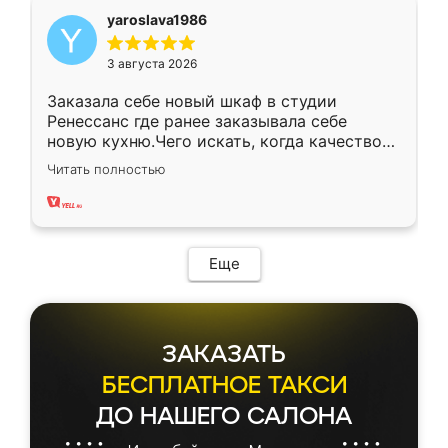
yaroslava1986
3 августа 2026
Заказала себе новый шкаф в студии
Ренессанс где ранее заказывала себе
новую кухню.Чего искать, когда качеством
вполне довольна. Служит кухня уже почти
Читать полностью
два года, нареканий нет.
Еще
ЗАКАЗАТЬ
БЕСПЛАТНОЕ ТАКСИ
ДО НАШЕГО САЛОНА