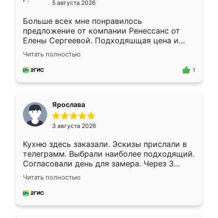
5 августа 2026
Больше всех мне понравилось
предложение от компании Ренессанс от
Елены Сергеевой. Подходяшщая цена и
короткие сроки изготовления. Приехавший
Читать полностью
для замера сотрудник Владислав
предложил по моему эскизу самый
1
подходящий вариант шкафа. Немного его
видоизменил, получилось даже лучше, чем
я хотела.
Ярослава
3 августа 2026
Кухню здесь заказали. Эскизы прислали в
телеграмм. Выбрали наиболее подходящий.
Согласовали день для замера. Через 3
недели кухня была уже готова. Остались
Читать полностью
довольны работой. Спасибо Ренессанс
мебель за качественную работу!