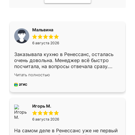
Мальвина
6 августа 2026
Заказывала кухню в Ренессанс, осталась
очень довольна. Менеджер всё быстро
посчитала, на вопросы отвечала сразу.
Замерщик приехал в субботу, подошёл к
Читать полностью
делу со всей ответственностью. Собрали
за день, ребята работали аккуратно, даже
пыли почти не было. Качество отличное,
ящики ходят плавно, ничего не скрипит.
Всё подошло как влитое.
Игорь М.
6 августа 2026
На самом деле в Ренессанс уже не первый