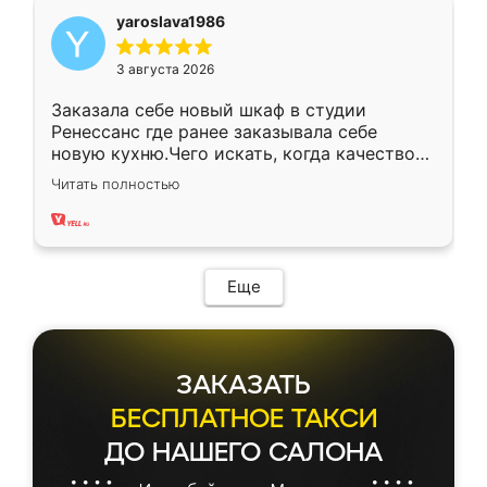
yaroslava1986
3 августа 2026
Заказала себе новый шкаф в студии
Ренессанс где ранее заказывала себе
новую кухню.Чего искать, когда качеством
вполне довольна. Служит кухня уже почти
Читать полностью
два года, нареканий нет.
Еще
ЗАКАЗАТЬ
БЕСПЛАТНОЕ ТАКСИ
ДО НАШЕГО САЛОНА