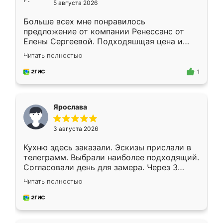
5 августа 2026
Больше всех мне понравилось
предложение от компании Ренессанс от
Елены Сергеевой. Подходяшщая цена и
короткие сроки изготовления. Приехавший
Читать полностью
для замера сотрудник Владислав
предложил по моему эскизу самый
1
подходящий вариант шкафа. Немного его
видоизменил, получилось даже лучше, чем
я хотела.
Ярослава
3 августа 2026
Кухню здесь заказали. Эскизы прислали в
телеграмм. Выбрали наиболее подходящий.
Согласовали день для замера. Через 3
недели кухня была уже готова. Остались
Читать полностью
довольны работой. Спасибо Ренессанс
мебель за качественную работу!