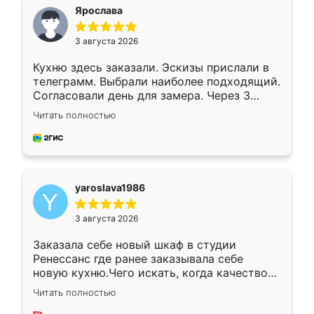
я хотела.
Ярослава
3 августа 2026
Кухню здесь заказали. Эскизы прислали в
телеграмм. Выбрали наиболее подходящий.
Согласовали день для замера. Через 3
недели кухня была уже готова. Остались
Читать полностью
довольны работой. Спасибо Ренессанс
мебель за качественную работу!
yaroslava1986
3 августа 2026
Заказала себе новый шкаф в студии
Ренессанс где ранее заказывала себе
новую кухню.Чего искать, когда качеством
вполне довольна. Служит кухня уже почти
Читать полностью
два года, нареканий нет.