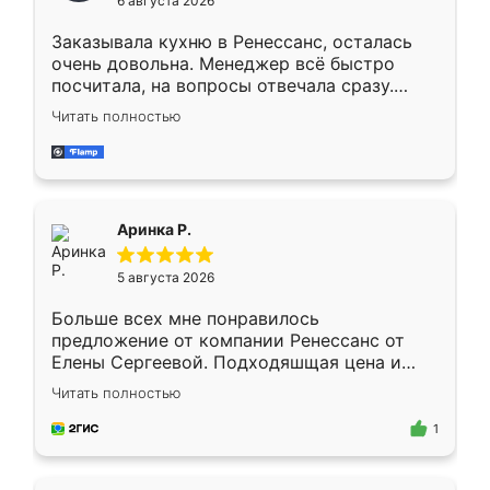
6 августа 2026
мебели буду заказывать только здесь.
Заказывала кухню в Ренессанс, осталась
очень довольна. Менеджер всё быстро
посчитала, на вопросы отвечала сразу.
Замерщик приехал в субботу, подошёл к
Читать полностью
делу со всей ответственностью. Собрали
за день, ребята работали аккуратно, даже
пыли почти не было. Качество отличное,
ящики ходят плавно, ничего не скрипит.
Всё подошло как влитое.
Аринка Р.
5 августа 2026
Больше всех мне понравилось
предложение от компании Ренессанс от
Елены Сергеевой. Подходяшщая цена и
короткие сроки изготовления. Приехавший
Читать полностью
для замера сотрудник Владислав
предложил по моему эскизу самый
1
подходящий вариант шкафа. Немного его
видоизменил, получилось даже лучше, чем