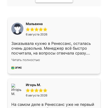
Мальвина
6 августа 2026
Заказывала кухню в Ренессанс, осталась
очень довольна. Менеджер всё быстро
посчитала, на вопросы отвечала сразу.
Замерщик приехал в субботу, подошёл к
Читать полностью
делу со всей ответственностью. Собрали
за день, ребята работали аккуратно, даже
пыли почти не было. Качество отличное,
ящики ходят плавно, ничего не скрипит.
Всё подошло как влитое.
Игорь М.
6 августа 2026
На самом деле в Ренессанс уже не первый