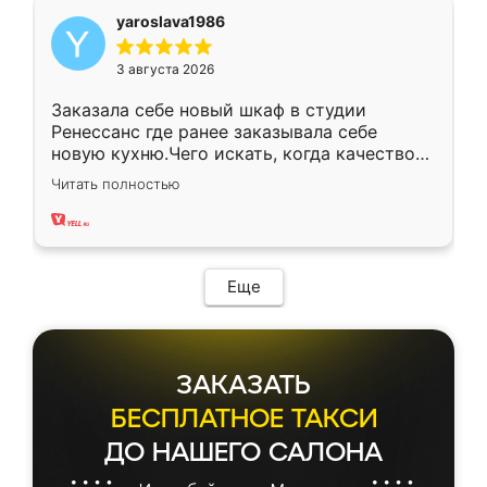
yaroslava1986
3 августа 2026
Заказала себе новый шкаф в студии
Ренессанс где ранее заказывала себе
новую кухню.Чего искать, когда качеством
вполне довольна. Служит кухня уже почти
Читать полностью
два года, нареканий нет.
Еще
ЗАКАЗАТЬ
БЕСПЛАТНОЕ ТАКСИ
ДО НАШЕГО САЛОНА