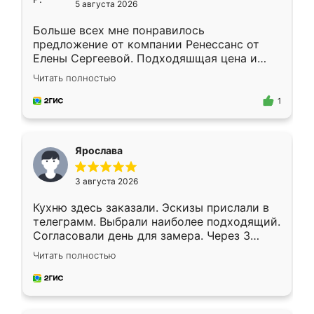
5 августа 2026
Больше всех мне понравилось
предложение от компании Ренессанс от
Елены Сергеевой. Подходяшщая цена и
короткие сроки изготовления. Приехавший
Читать полностью
для замера сотрудник Владислав
предложил по моему эскизу самый
1
подходящий вариант шкафа. Немного его
видоизменил, получилось даже лучше, чем
я хотела.
Ярослава
3 августа 2026
Кухню здесь заказали. Эскизы прислали в
телеграмм. Выбрали наиболее подходящий.
Согласовали день для замера. Через 3
недели кухня была уже готова. Остались
Читать полностью
довольны работой. Спасибо Ренессанс
мебель за качественную работу!