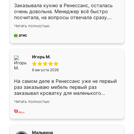
Заказывала кухню в Ренессанс, осталась
очень довольна. Менеджер всё быстро
посчитала, на вопросы отвечала сразу.
Замерщик приехал в субботу, подошёл к
Читать полностью
делу со всей ответственностью. Собрали
за день, ребята работали аккуратно, даже
пыли почти не было. Качество отличное,
ящики ходят плавно, ничего не скрипит.
Всё подошло как влитое.
Игорь М.
6 августа 2026
На самом деле в Ренессанс уже не первый
раз заказываю мебель первый раз
заказывал кроватку для маленького
ребёнка при его рождении ,во второй раз
Читать полностью
заказал шкаф-купе. По качеству очень
хорошее сборка достаточно быстрая,
также адекватные цены. До этого
сравнивал с разными конкурентами в этом
сегменте ,выбор у конкурентов куда
Мальвина