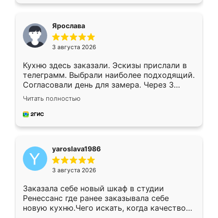
подходящий вариант шкафа. Немного его
видоизменил, получилось даже лучше, чем
я хотела.
Ярослава
3 августа 2026
Кухню здесь заказали. Эскизы прислали в
телеграмм. Выбрали наиболее подходящий.
Согласовали день для замера. Через 3
недели кухня была уже готова. Остались
Читать полностью
довольны работой. Спасибо Ренессанс
мебель за качественную работу!
yaroslava1986
3 августа 2026
Заказала себе новый шкаф в студии
Ренессанс где ранее заказывала себе
новую кухню.Чего искать, когда качеством
вполне довольна. Служит кухня уже почти