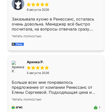
меньше, здесь же он более разнообразный.
Мне нравится ,если что-то потребуется из
6 августа 2026
мебели буду заказывать только здесь.
Заказывала кухню в Ренессанс, осталась
очень довольна. Менеджер всё быстро
посчитала, на вопросы отвечала сразу.
Замерщик приехал в субботу, подошёл к
Читать полностью
делу со всей ответственностью. Собрали
за день, ребята работали аккуратно, даже
пыли почти не было. Качество отличное,
ящики ходят плавно, ничего не скрипит.
Всё подошло как влитое.
Аринка Р.
5 августа 2026
Больше всех мне понравилось
предложение от компании Ренессанс от
Елены Сергеевой. Подходяшщая цена и
короткие сроки изготовления. Приехавший
Читать полностью
для замера сотрудник Владислав
предложил по моему эскизу самый
1