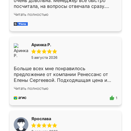
очень довольна. Менеджер всё быстро
посчитала, на вопросы отвечала сразу.
Замерщик приехал в субботу, подошёл к
Читать полностью
делу со всей ответственностью. Собрали
за день, ребята работали аккуратно, даже
пыли почти не было. Качество отличное,
ящики ходят плавно, ничего не скрипит.
Всё подошло как влитое.
Аринка Р.
5 августа 2026
Больше всех мне понравилось
предложение от компании Ренессанс от
Елены Сергеевой. Подходяшщая цена и
короткие сроки изготовления. Приехавший
Читать полностью
для замера сотрудник Владислав
предложил по моему эскизу самый
1
подходящий вариант шкафа. Немного его
видоизменил, получилось даже лучше, чем
я хотела.
Ярослава