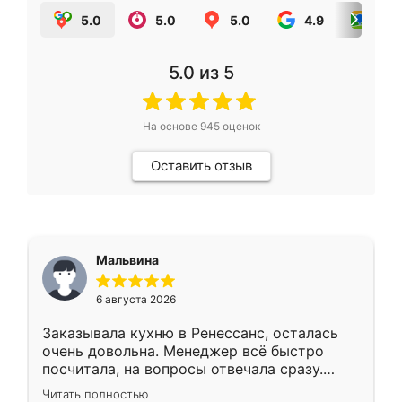
5.0
5.0
5.0
4.9
5.0
5.0
из 5
На основе
945
оценок
Оставить отзыв
Мальвина
6 августа 2026
Заказывала кухню в Ренессанс, осталась
очень довольна. Менеджер всё быстро
посчитала, на вопросы отвечала сразу.
Замерщик приехал в субботу, подошёл к
Читать полностью