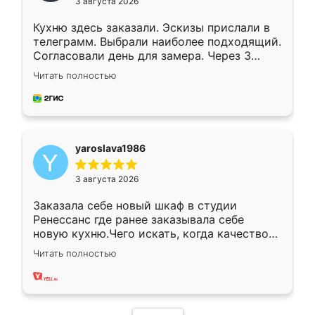
3 августа 2026
Кухню здесь заказали. Эскизы прислали в
телеграмм. Выбрали наиболее подходящий.
Согласовали день для замера. Через 3
недели кухня была уже готова. Остались
Читать полностью
довольны работой. Спасибо Ренессанс
мебель за качественную работу!
yaroslava1986
3 августа 2026
Заказала себе новый шкаф в студии
Ренессанс где ранее заказывала себе
новую кухню.Чего искать, когда качеством
вполне довольна. Служит кухня уже почти
Читать полностью
два года, нареканий нет.