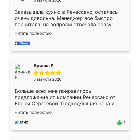
6 августа 2026
мебели буду заказывать только здесь.
Заказывала кухню в Ренессанс, осталась
очень довольна. Менеджер всё быстро
посчитала, на вопросы отвечала сразу.
Замерщик приехал в субботу, подошёл к
Читать полностью
делу со всей ответственностью. Собрали
за день, ребята работали аккуратно, даже
пыли почти не было. Качество отличное,
ящики ходят плавно, ничего не скрипит.
Всё подошло как влитое.
Аринка Р.
5 августа 2026
Больше всех мне понравилось
предложение от компании Ренессанс от
Елены Сергеевой. Подходяшщая цена и
короткие сроки изготовления. Приехавший
Читать полностью
для замера сотрудник Владислав
предложил по моему эскизу самый
1
подходящий вариант шкафа. Немного его
видоизменил, получилось даже лучше, чем