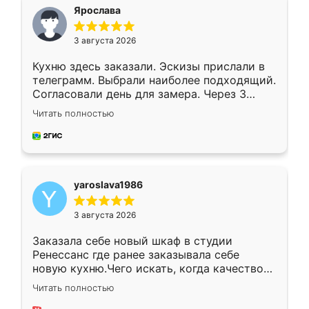
я хотела.
Ярослава
3 августа 2026
Кухню здесь заказали. Эскизы прислали в
телеграмм. Выбрали наиболее подходящий.
Согласовали день для замера. Через 3
недели кухня была уже готова. Остались
Читать полностью
довольны работой. Спасибо Ренессанс
мебель за качественную работу!
yaroslava1986
3 августа 2026
Заказала себе новый шкаф в студии
Ренессанс где ранее заказывала себе
новую кухню.Чего искать, когда качеством
вполне довольна. Служит кухня уже почти
Читать полностью
два года, нареканий нет.