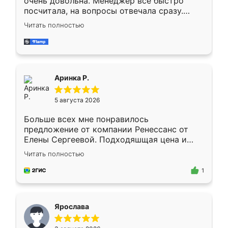
очень довольна. Менеджер всё быстро
посчитала, на вопросы отвечала сразу.
Замерщик приехал в субботу, подошёл к
Читать полностью
делу со всей ответственностью. Собрали
за день, ребята работали аккуратно, даже
пыли почти не было. Качество отличное,
ящики ходят плавно, ничего не скрипит.
Всё подошло как влитое.
Аринка Р.
5 августа 2026
Больше всех мне понравилось
предложение от компании Ренессанс от
Елены Сергеевой. Подходяшщая цена и
короткие сроки изготовления. Приехавший
Читать полностью
для замера сотрудник Владислав
предложил по моему эскизу самый
1
подходящий вариант шкафа. Немного его
видоизменил, получилось даже лучше, чем
я хотела.
Ярослава