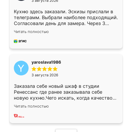
3 августа 2026
Кухню здесь заказали. Эскизы прислали в
телеграмм. Выбрали наиболее подходящий.
Согласовали день для замера. Через 3
недели кухня была уже готова. Остались
Читать полностью
довольны работой. Спасибо Ренессанс
мебель за качественную работу!
yaroslava1986
3 августа 2026
Заказала себе новый шкаф в студии
Ренессанс где ранее заказывала себе
новую кухню.Чего искать, когда качеством
вполне довольна. Служит кухня уже почти
Читать полностью
два года, нареканий нет.