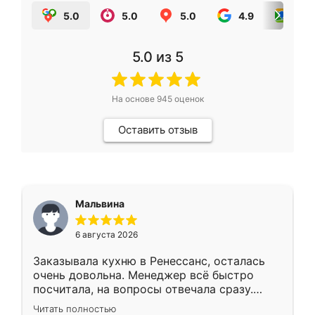
5.0
5.0
5.0
4.9
5.0
5.0
из 5
На основе
945
оценок
Оставить отзыв
Мальвина
6 августа 2026
Заказывала кухню в Ренессанс, осталась
очень довольна. Менеджер всё быстро
посчитала, на вопросы отвечала сразу.
Замерщик приехал в субботу, подошёл к
Читать полностью