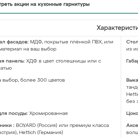
реть акции на кухонные гарнитуры
Характерист
ал фасадов:
МДФ, покрытые плёнкой ПВХ, или
Сто
материал на ваш выбор
из и
я панель:
ХДФ в цвет столешницы или с
Габа
чатью
а выбор, более 300 цветов
Выка
танд
Hett
без 
ля посуды:
Хромированная
Цоко
ники :
BOYARD (Россия) или премиум класса
Аксе
встрия), Hettich (Германия)
волш