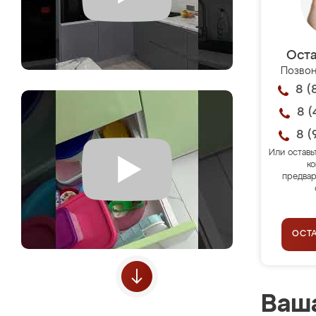
Оста
Позвон
8 (
8 (
8 (
Или оставь
ко
предвар
ОСТ
Ваша