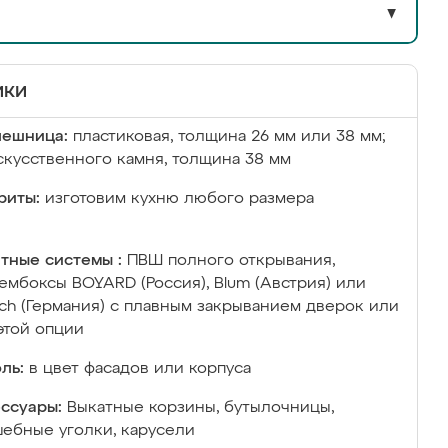
▼
ики
лешница:
пластиковая, толщина 26 мм или 38 мм;
скусственного камня, толщина 38 мм
риты:
изготовим кухню любого размера
тные системы :
ПВШ полного открывания,
ембоксы BOYARD (Россия), Blum (Австрия) или
ich (Германия) с плавным закрыванием дверок или
этой опции
ль:
в цвет фасадов или корпуса
ссуары:
Выкатные корзины, бутылочницы,
ебные уголки, карусели