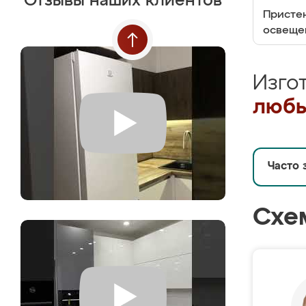
Отзывы наших клиентов
Пристен
освеще
Изго
любы
Часто 
Схе