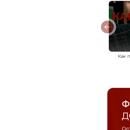
Как 
Ф
Д
Ост