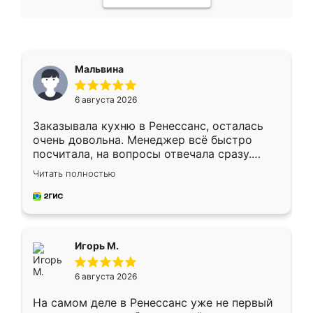
Мальвина
6 августа 2026
Заказывала кухню в Ренессанс, осталась
очень довольна. Менеджер всё быстро
посчитала, на вопросы отвечала сразу.
Замерщик приехал в субботу, подошёл к
Читать полностью
делу со всей ответственностью. Собрали
за день, ребята работали аккуратно, даже
пыли почти не было. Качество отличное,
ящики ходят плавно, ничего не скрипит.
Всё подошло как влитое.
Игорь М.
6 августа 2026
На самом деле в Ренессанс уже не первый