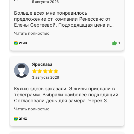
5 августа 2026
Больше всех мне понравилось
предложение от компании Ренессанс от
Елены Сергеевой. Подходяшщая цена и
короткие сроки изготовления. Приехавший
Читать полностью
для замера сотрудник Владислав
предложил по моему эскизу самый
1
подходящий вариант шкафа. Немного его
видоизменил, получилось даже лучше, чем
я хотела.
Ярослава
3 августа 2026
Кухню здесь заказали. Эскизы прислали в
телеграмм. Выбрали наиболее подходящий.
Согласовали день для замера. Через 3
недели кухня была уже готова. Остались
Читать полностью
довольны работой. Спасибо Ренессанс
мебель за качественную работу!