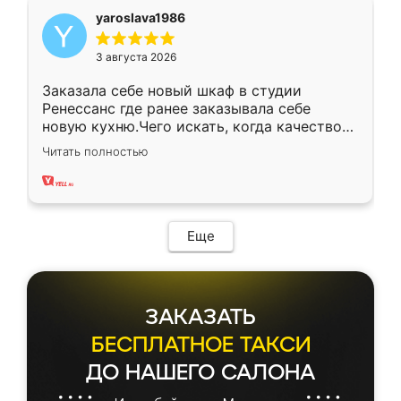
yaroslava1986
3 августа 2026
Заказала себе новый шкаф в студии
Ренессанс где ранее заказывала себе
новую кухню.Чего искать, когда качеством
вполне довольна. Служит кухня уже почти
Читать полностью
два года, нареканий нет.
Еще
ЗАКАЗАТЬ
БЕСПЛАТНОЕ ТАКСИ
ДО НАШЕГО САЛОНА