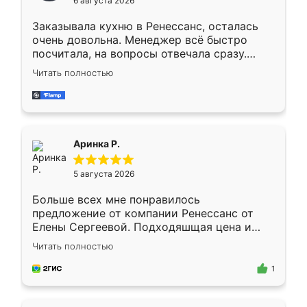
6 августа 2026
мебели буду заказывать только здесь.
Заказывала кухню в Ренессанс, осталась
очень довольна. Менеджер всё быстро
посчитала, на вопросы отвечала сразу.
Замерщик приехал в субботу, подошёл к
Читать полностью
делу со всей ответственностью. Собрали
за день, ребята работали аккуратно, даже
пыли почти не было. Качество отличное,
ящики ходят плавно, ничего не скрипит.
Всё подошло как влитое.
Аринка Р.
5 августа 2026
Больше всех мне понравилось
предложение от компании Ренессанс от
Елены Сергеевой. Подходяшщая цена и
короткие сроки изготовления. Приехавший
Читать полностью
для замера сотрудник Владислав
предложил по моему эскизу самый
1
подходящий вариант шкафа. Немного его
видоизменил, получилось даже лучше, чем