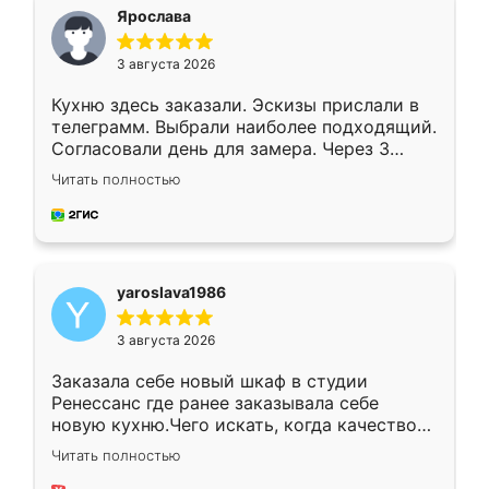
я хотела.
Ярослава
3 августа 2026
Кухню здесь заказали. Эскизы прислали в
телеграмм. Выбрали наиболее подходящий.
Согласовали день для замера. Через 3
недели кухня была уже готова. Остались
Читать полностью
довольны работой. Спасибо Ренессанс
мебель за качественную работу!
yaroslava1986
3 августа 2026
Заказала себе новый шкаф в студии
Ренессанс где ранее заказывала себе
новую кухню.Чего искать, когда качеством
вполне довольна. Служит кухня уже почти
Читать полностью
два года, нареканий нет.