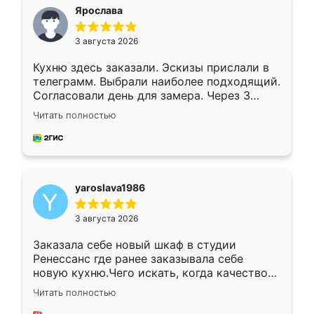
я хотела.
Ярослава
3 августа 2026
Кухню здесь заказали. Эскизы прислали в
телеграмм. Выбрали наиболее подходящий.
Согласовали день для замера. Через 3
недели кухня была уже готова. Остались
Читать полностью
довольны работой. Спасибо Ренессанс
мебель за качественную работу!
yaroslava1986
3 августа 2026
Заказала себе новый шкаф в студии
Ренессанс где ранее заказывала себе
новую кухню.Чего искать, когда качеством
вполне довольна. Служит кухня уже почти
Читать полностью
два года, нареканий нет.