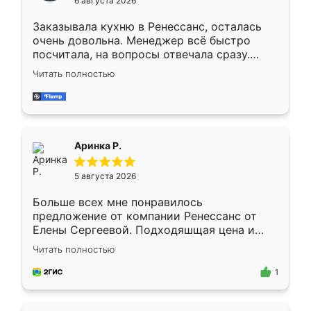
6 августа 2026
мебели буду заказывать только здесь.
Заказывала кухню в Ренессанс, осталась
очень довольна. Менеджер всё быстро
посчитала, на вопросы отвечала сразу.
Замерщик приехал в субботу, подошёл к
Читать полностью
делу со всей ответственностью. Собрали
за день, ребята работали аккуратно, даже
пыли почти не было. Качество отличное,
ящики ходят плавно, ничего не скрипит.
Всё подошло как влитое.
Аринка Р.
5 августа 2026
Больше всех мне понравилось
предложение от компании Ренессанс от
Елены Сергеевой. Подходяшщая цена и
короткие сроки изготовления. Приехавший
Читать полностью
для замера сотрудник Владислав
предложил по моему эскизу самый
1
подходящий вариант шкафа. Немного его
видоизменил, получилось даже лучше, чем