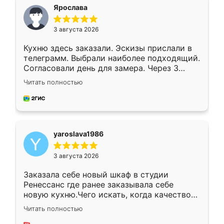
я хотела.
Ярослава
3 августа 2026
Кухню здесь заказали. Эскизы прислали в
телеграмм. Выбрали наиболее подходящий.
Согласовали день для замера. Через 3
недели кухня была уже готова. Остались
Читать полностью
довольны работой. Спасибо Ренессанс
мебель за качественную работу!
yaroslava1986
3 августа 2026
Заказала себе новый шкаф в студии
Ренессанс где ранее заказывала себе
новую кухню.Чего искать, когда качеством
вполне довольна. Служит кухня уже почти
Читать полностью
два года, нареканий нет.