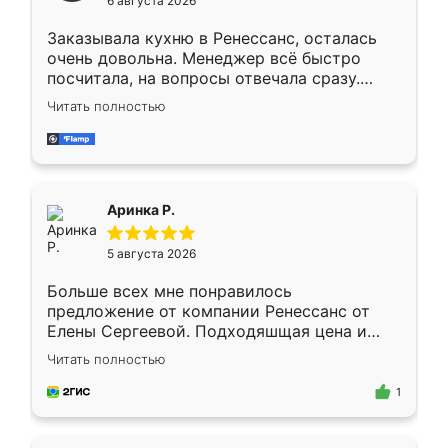
6 августа 2026
мебели буду заказывать только здесь.
Заказывала кухню в Ренессанс, осталась
очень довольна. Менеджер всё быстро
посчитала, на вопросы отвечала сразу.
Замерщик приехал в субботу, подошёл к
Читать полностью
делу со всей ответственностью. Собрали
за день, ребята работали аккуратно, даже
пыли почти не было. Качество отличное,
ящики ходят плавно, ничего не скрипит.
Всё подошло как влитое.
Аринка Р.
5 августа 2026
Больше всех мне понравилось
предложение от компании Ренессанс от
Елены Сергеевой. Подходяшщая цена и
короткие сроки изготовления. Приехавший
Читать полностью
для замера сотрудник Владислав
предложил по моему эскизу самый
1
подходящий вариант шкафа. Немного его
видоизменил, получилось даже лучше, чем