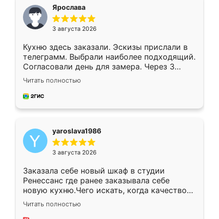
я хотела.
Ярослава
3 августа 2026
Кухню здесь заказали. Эскизы прислали в
телеграмм. Выбрали наиболее подходящий.
Согласовали день для замера. Через 3
недели кухня была уже готова. Остались
Читать полностью
довольны работой. Спасибо Ренессанс
мебель за качественную работу!
yaroslava1986
3 августа 2026
Заказала себе новый шкаф в студии
Ренессанс где ранее заказывала себе
новую кухню.Чего искать, когда качеством
вполне довольна. Служит кухня уже почти
Читать полностью
два года, нареканий нет.