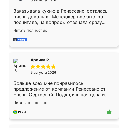
6 августа 2026
мебели буду заказывать только здесь.
Заказывала кухню в Ренессанс, осталась
очень довольна. Менеджер всё быстро
посчитала, на вопросы отвечала сразу.
Замерщик приехал в субботу, подошёл к
Читать полностью
делу со всей ответственностью. Собрали
за день, ребята работали аккуратно, даже
пыли почти не было. Качество отличное,
ящики ходят плавно, ничего не скрипит.
Всё подошло как влитое.
Аринка Р.
5 августа 2026
Больше всех мне понравилось
предложение от компании Ренессанс от
Елены Сергеевой. Подходяшщая цена и
короткие сроки изготовления. Приехавший
Читать полностью
для замера сотрудник Владислав
предложил по моему эскизу самый
1
подходящий вариант шкафа. Немного его
видоизменил, получилось даже лучше, чем