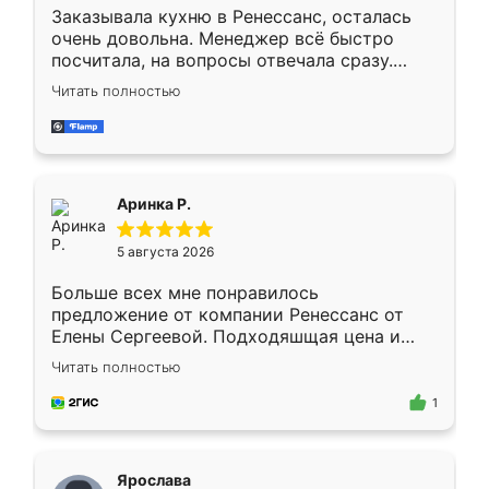
Заказывала кухню в Ренессанс, осталась
очень довольна. Менеджер всё быстро
посчитала, на вопросы отвечала сразу.
Замерщик приехал в субботу, подошёл к
Читать полностью
делу со всей ответственностью. Собрали
за день, ребята работали аккуратно, даже
пыли почти не было. Качество отличное,
ящики ходят плавно, ничего не скрипит.
Всё подошло как влитое.
Аринка Р.
5 августа 2026
Больше всех мне понравилось
предложение от компании Ренессанс от
Елены Сергеевой. Подходяшщая цена и
короткие сроки изготовления. Приехавший
Читать полностью
для замера сотрудник Владислав
предложил по моему эскизу самый
1
подходящий вариант шкафа. Немного его
видоизменил, получилось даже лучше, чем
я хотела.
Ярослава