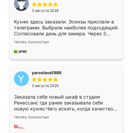
3 августа 2026
Кухню здесь заказали. Эскизы прислали в
телеграмм. Выбрали наиболее подходящий.
Согласовали день для замера. Через 3
недели кухня была уже готова. Остались
Читать полностью
довольны работой. Спасибо Ренессанс
мебель за качественную работу!
yaroslava1986
3 августа 2026
Заказала себе новый шкаф в студии
Ренессанс где ранее заказывала себе
новую кухню.Чего искать, когда качеством
вполне довольна. Служит кухня уже почти
Читать полностью
два года, нареканий нет.