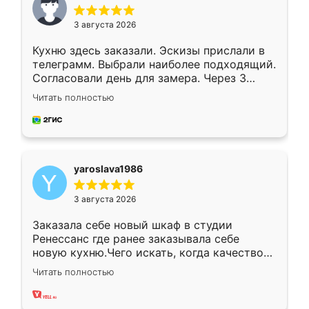
3 августа 2026
Кухню здесь заказали. Эскизы прислали в
телеграмм. Выбрали наиболее подходящий.
Согласовали день для замера. Через 3
недели кухня была уже готова. Остались
Читать полностью
довольны работой. Спасибо Ренессанс
мебель за качественную работу!
yaroslava1986
3 августа 2026
Заказала себе новый шкаф в студии
Ренессанс где ранее заказывала себе
новую кухню.Чего искать, когда качеством
вполне довольна. Служит кухня уже почти
Читать полностью
два года, нареканий нет.