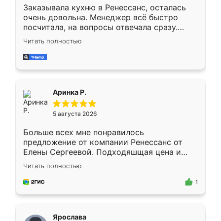
Заказывала кухню в Ренессанс, осталась
очень довольна. Менеджер всё быстро
посчитала, на вопросы отвечала сразу.
Замерщик приехал в субботу, подошёл к
Читать полностью
делу со всей ответственностью. Собрали
за день, ребята работали аккуратно, даже
пыли почти не было. Качество отличное,
ящики ходят плавно, ничего не скрипит.
Всё подошло как влитое.
Аринка Р.
5 августа 2026
Больше всех мне понравилось
предложение от компании Ренессанс от
Елены Сергеевой. Подходяшщая цена и
короткие сроки изготовления. Приехавший
Читать полностью
для замера сотрудник Владислав
предложил по моему эскизу самый
1
подходящий вариант шкафа. Немного его
видоизменил, получилось даже лучше, чем
я хотела.
Ярослава