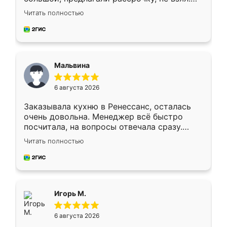
Ждал меньше месяца, сборщик с прямыми
Читать полностью
руками. По цене вышло адекватно.
Рекомендую!
Мальвина
6 августа 2026
Заказывала кухню в Ренессанс, осталась
очень довольна. Менеджер всё быстро
посчитала, на вопросы отвечала сразу.
Замерщик приехал в субботу, подошёл к
Читать полностью
делу со всей ответственностью. Собрали
за день, ребята работали аккуратно, даже
пыли почти не было. Качество отличное,
ящики ходят плавно, ничего не скрипит.
Всё подошло как влитое.
Игорь М.
6 августа 2026