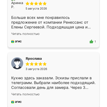
5 августа 2026
Больше всех мне понравилось
предложение от компании Ренессанс от
Елены Сергеевой. Подходяшщая цена и
короткие сроки изготовления. Приехавший
Читать полностью
для замера сотрудник Владислав
предложил по моему эскизу самый
1
подходящий вариант шкафа. Немного его
видоизменил, получилось даже лучше, чем
я хотела.
Ярослава
3 августа 2026
Кухню здесь заказали. Эскизы прислали в
телеграмм. Выбрали наиболее подходящий.
Согласовали день для замера. Через 3
недели кухня была уже готова. Остались
Читать полностью
довольны работой. Спасибо Ренессанс
мебель за качественную работу!