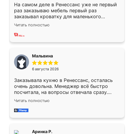
На самом деле в Ренессанс уже не первый
раз заказываю мебель первый раз
заказывал кроватку для маленького
ребёнка при его рождении ,во второй раз
Читать полностью
заказал шкаф-купе. По качеству очень
хорошее сборка достаточно быстрая,
также адекватные цены. До этого
сравнивал с разными конкурентами в этом
сегменте ,выбор у конкурентов куда
Мальвина
меньше, здесь же он более разнообразный.
Мне нравится ,если что-то потребуется из
6 августа 2026
мебели буду заказывать только здесь.
Заказывала кухню в Ренессанс, осталась
очень довольна. Менеджер всё быстро
посчитала, на вопросы отвечала сразу.
Замерщик приехал в субботу, подошёл к
Читать полностью
делу со всей ответственностью. Собрали
за день, ребята работали аккуратно, даже
пыли почти не было. Качество отличное,
ящики ходят плавно, ничего не скрипит.
Всё подошло как влитое.
Аринка Р.