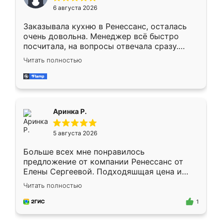
Мне нравится ,если что-то потребуется из
6 августа 2026
мебели буду заказывать только здесь.
Заказывала кухню в Ренессанс, осталась
очень довольна. Менеджер всё быстро
посчитала, на вопросы отвечала сразу.
Замерщик приехал в субботу, подошёл к
Читать полностью
делу со всей ответственностью. Собрали
за день, ребята работали аккуратно, даже
пыли почти не было. Качество отличное,
ящики ходят плавно, ничего не скрипит.
Всё подошло как влитое.
Аринка Р.
5 августа 2026
Больше всех мне понравилось
предложение от компании Ренессанс от
Елены Сергеевой. Подходяшщая цена и
короткие сроки изготовления. Приехавший
Читать полностью
для замера сотрудник Владислав
предложил по моему эскизу самый
1
подходящий вариант шкафа. Немного его
видоизменил, получилось даже лучше, чем