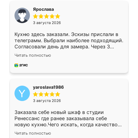
я хотела.
Ярослава
3 августа 2026
Кухню здесь заказали. Эскизы прислали в
телеграмм. Выбрали наиболее подходящий.
Согласовали день для замера. Через 3
недели кухня была уже готова. Остались
Читать полностью
довольны работой. Спасибо Ренессанс
мебель за качественную работу!
yaroslava1986
3 августа 2026
Заказала себе новый шкаф в студии
Ренессанс где ранее заказывала себе
новую кухню.Чего искать, когда качеством
вполне довольна. Служит кухня уже почти
Читать полностью
два года, нареканий нет.