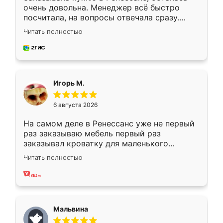
очень довольна. Менеджер всё быстро
посчитала, на вопросы отвечала сразу.
Замерщик приехал в субботу, подошёл к
Читать полностью
делу со всей ответственностью. Собрали
за день, ребята работали аккуратно, даже
пыли почти не было. Качество отличное,
ящики ходят плавно, ничего не скрипит.
Всё подошло как влитое.
Игорь М.
6 августа 2026
На самом деле в Ренессанс уже не первый
раз заказываю мебель первый раз
заказывал кроватку для маленького
ребёнка при его рождении ,во второй раз
Читать полностью
заказал шкаф-купе. По качеству очень
хорошее сборка достаточно быстрая,
также адекватные цены. До этого
сравнивал с разными конкурентами в этом
сегменте ,выбор у конкурентов куда
Мальвина
меньше, здесь же он более разнообразный.