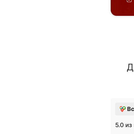
Д
Вс
5.0
из 