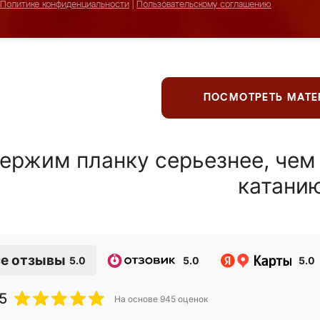
Политике конфиденциальности
|
Пользовательскому соглашению
ПОСМОТРЕТЬ МАТ
ержим планку серьезнее, чем
катани
е отзывы
5.0
5.0
5.0
5
На основе
945
оценок