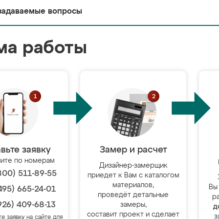
задаваемые вопросы
ма работы
вьте заявку
Замер и расчет
ите по номерам
Дизайнер-замерщик
800) 511-89-55
приедет к Вам с каталогом
материалов,
Вы
495) 665-24-01
проведёт детальные
р
926) 409-68-13
замеры,
д
составит проект и сделает
з
те заявку на сайте для