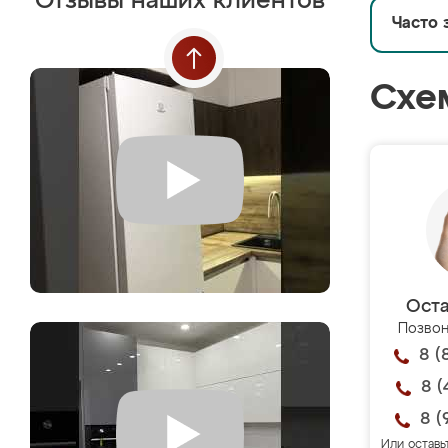
Отзывы наших клиентов
Часто 
Схе
Оста
Позвон
8 (
8 (
8 (
Или оставь