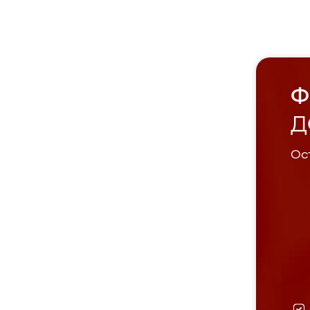
Ф
Д
Ост