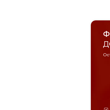
Ф
Д
Ост