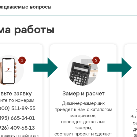
задаваемые вопросы
ма работы
вьте заявку
Замер и расчет
ите по номерам
Дизайнер-замерщик
800) 511-89-55
приедет к Вам с каталогом
материалов,
Вы
495) 665-24-01
проведёт детальные
р
926) 409-68-13
замеры,
д
составит проект и сделает
з
те заявку на сайте для