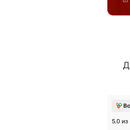
Д
Вс
5.0
из 