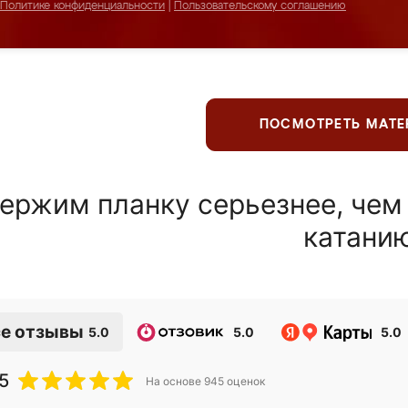
Политике конфиденциальности
|
Пользовательскому соглашению
ПОСМОТРЕТЬ МАТ
ержим планку серьезнее, чем
катани
е отзывы
5.0
5.0
5.0
5
На основе
945
оценок