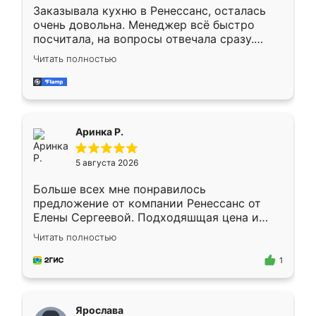
Заказывала кухню в Ренессанс, осталась
очень довольна. Менеджер всё быстро
посчитала, на вопросы отвечала сразу.
Замерщик приехал в субботу, подошёл к
Читать полностью
делу со всей ответственностью. Собрали
за день, ребята работали аккуратно, даже
пыли почти не было. Качество отличное,
ящики ходят плавно, ничего не скрипит.
Всё подошло как влитое.
Аринка Р.
5 августа 2026
Больше всех мне понравилось
предложение от компании Ренессанс от
Елены Сергеевой. Подходяшщая цена и
короткие сроки изготовления. Приехавший
Читать полностью
для замера сотрудник Владислав
предложил по моему эскизу самый
1
подходящий вариант шкафа. Немного его
видоизменил, получилось даже лучше, чем
я хотела.
Ярослава