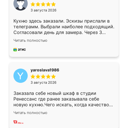
3 августа 2026
Кухню здесь заказали. Эскизы прислали в
телеграмм. Выбрали наиболее подходящий.
Согласовали день для замера. Через 3
недели кухня была уже готова. Остались
Читать полностью
довольны работой. Спасибо Ренессанс
мебель за качественную работу!
yaroslava1986
3 августа 2026
Заказала себе новый шкаф в студии
Ренессанс где ранее заказывала себе
новую кухню.Чего искать, когда качеством
вполне довольна. Служит кухня уже почти
Читать полностью
два года, нареканий нет.