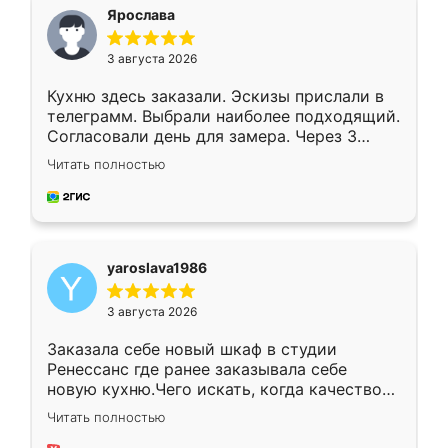
я хотела.
Ярослава
3 августа 2026
Кухню здесь заказали. Эскизы прислали в
телеграмм. Выбрали наиболее подходящий.
Согласовали день для замера. Через 3
недели кухня была уже готова. Остались
Читать полностью
довольны работой. Спасибо Ренессанс
мебель за качественную работу!
yaroslava1986
3 августа 2026
Заказала себе новый шкаф в студии
Ренессанс где ранее заказывала себе
новую кухню.Чего искать, когда качеством
вполне довольна. Служит кухня уже почти
Читать полностью
два года, нареканий нет.