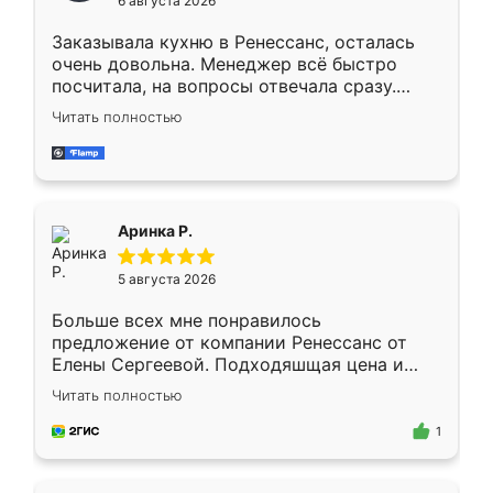
6 августа 2026
мебели буду заказывать только здесь.
Заказывала кухню в Ренессанс, осталась
очень довольна. Менеджер всё быстро
посчитала, на вопросы отвечала сразу.
Замерщик приехал в субботу, подошёл к
Читать полностью
делу со всей ответственностью. Собрали
за день, ребята работали аккуратно, даже
пыли почти не было. Качество отличное,
ящики ходят плавно, ничего не скрипит.
Всё подошло как влитое.
Аринка Р.
5 августа 2026
Больше всех мне понравилось
предложение от компании Ренессанс от
Елены Сергеевой. Подходяшщая цена и
короткие сроки изготовления. Приехавший
Читать полностью
для замера сотрудник Владислав
предложил по моему эскизу самый
1
подходящий вариант шкафа. Немного его
видоизменил, получилось даже лучше, чем