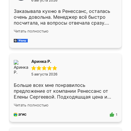
6 августа 2026
мебели буду заказывать только здесь.
Заказывала кухню в Ренессанс, осталась
очень довольна. Менеджер всё быстро
посчитала, на вопросы отвечала сразу.
Замерщик приехал в субботу, подошёл к
Читать полностью
делу со всей ответственностью. Собрали
за день, ребята работали аккуратно, даже
пыли почти не было. Качество отличное,
ящики ходят плавно, ничего не скрипит.
Всё подошло как влитое.
Аринка Р.
5 августа 2026
Больше всех мне понравилось
предложение от компании Ренессанс от
Елены Сергеевой. Подходяшщая цена и
короткие сроки изготовления. Приехавший
Читать полностью
для замера сотрудник Владислав
предложил по моему эскизу самый
1
подходящий вариант шкафа. Немного его
видоизменил, получилось даже лучше, чем