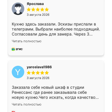
я хотела.
Ярослава
3 августа 2026
Кухню здесь заказали. Эскизы прислали в
телеграмм. Выбрали наиболее подходящий.
Согласовали день для замера. Через 3
недели кухня была уже готова. Остались
Читать полностью
довольны работой. Спасибо Ренессанс
мебель за качественную работу!
yaroslava1986
3 августа 2026
Заказала себе новый шкаф в студии
Ренессанс где ранее заказывала себе
новую кухню.Чего искать, когда качеством
вполне довольна. Служит кухня уже почти
Читать полностью
два года, нареканий нет.