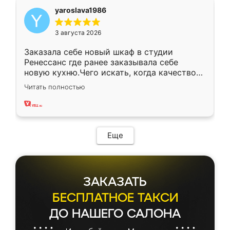
yaroslava1986
3 августа 2026
Заказала себе новый шкаф в студии
Ренессанс где ранее заказывала себе
новую кухню.Чего искать, когда качеством
вполне довольна. Служит кухня уже почти
Читать полностью
два года, нареканий нет.
Еще
ЗАКАЗАТЬ
БЕСПЛАТНОЕ ТАКСИ
ДО НАШЕГО САЛОНА