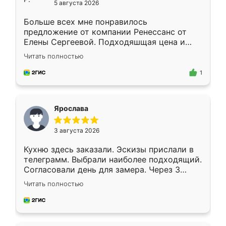
5 августа 2026
Больше всех мне понравилось
предложение от компании Ренессанс от
Елены Сергеевой. Подходяшщая цена и
короткие сроки изготовления. Приехавший
Читать полностью
для замера сотрудник Владислав
предложил по моему эскизу самый
1
подходящий вариант шкафа. Немного его
видоизменил, получилось даже лучше, чем
я хотела.
Ярослава
3 августа 2026
Кухню здесь заказали. Эскизы прислали в
телеграмм. Выбрали наиболее подходящий.
Согласовали день для замера. Через 3
недели кухня была уже готова. Остались
Читать полностью
довольны работой. Спасибо Ренессанс
мебель за качественную работу!