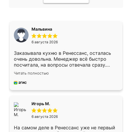
Мальвина
6 августа 2026
Заказывала кухню в Ренессанс, осталась
очень довольна. Менеджер всё быстро
посчитала, на вопросы отвечала сразу.
Замерщик приехал в субботу, подошёл к
Читать полностью
делу со всей ответственностью. Собрали
за день, ребята работали аккуратно, даже
пыли почти не было. Качество отличное,
ящики ходят плавно, ничего не скрипит.
Всё подошло как влитое.
Игорь М.
6 августа 2026
На самом деле в Ренессанс уже не первый