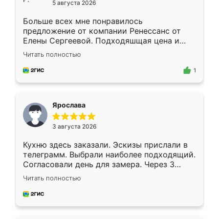
5 августа 2026
Больше всех мне понравилось
предложение от компании Ренессанс от
Елены Сергеевой. Подходяшщая цена и
короткие сроки изготовления. Приехавший
Читать полностью
для замера сотрудник Владислав
предложил по моему эскизу самый
1
подходящий вариант шкафа. Немного его
видоизменил, получилось даже лучше, чем
я хотела.
Ярослава
3 августа 2026
Кухню здесь заказали. Эскизы прислали в
телеграмм. Выбрали наиболее подходящий.
Согласовали день для замера. Через 3
недели кухня была уже готова. Остались
Читать полностью
довольны работой. Спасибо Ренессанс
мебель за качественную работу!