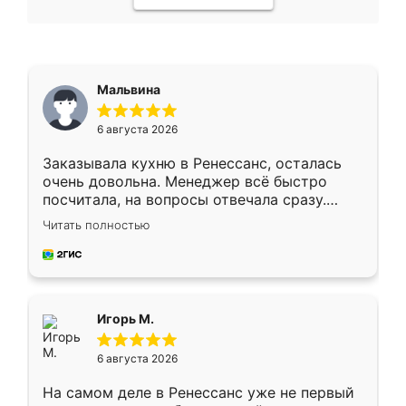
Мальвина
6 августа 2026
Заказывала кухню в Ренессанс, осталась
очень довольна. Менеджер всё быстро
посчитала, на вопросы отвечала сразу.
Замерщик приехал в субботу, подошёл к
Читать полностью
делу со всей ответственностью. Собрали
за день, ребята работали аккуратно, даже
пыли почти не было. Качество отличное,
ящики ходят плавно, ничего не скрипит.
Всё подошло как влитое.
Игорь М.
6 августа 2026
На самом деле в Ренессанс уже не первый