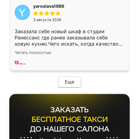
yaroslava1986
3 августа 2026
Заказала себе новый шкаф в студии
Ренессанс где ранее заказывала себе
новую кухню.Чего искать, когда качеством
вполне довольна. Служит кухня уже почти
Читать полностью
два года, нареканий нет.
Еще
ЗАКАЗАТЬ
БЕСПЛАТНОЕ ТАКСИ
ДО НАШЕГО САЛОНА