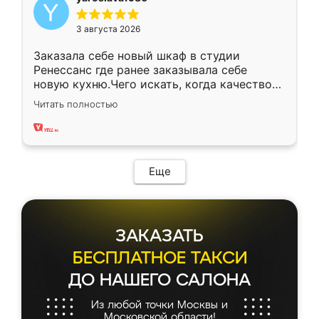
3 августа 2026
Заказала себе новый шкаф в студии
Ренессанс где ранее заказывала себе
новую кухню.Чего искать, когда качеством
вполне довольна. Служит кухня уже почти
Читать полностью
два года, нареканий нет.
Еще
ЗАКАЗАТЬ
БЕСПЛАТНОЕ ТАКСИ
ДО НАШЕГО САЛОНА
Из любой точки Москвы и
Московской области!