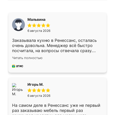
Мальвина
6 августа 2026
Заказывала кухню в Ренессанс, осталась
очень довольна. Менеджер всё быстро
посчитала, на вопросы отвечала сразу.
Замерщик приехал в субботу, подошёл к
Читать полностью
делу со всей ответственностью. Собрали
за день, ребята работали аккуратно, даже
пыли почти не было. Качество отличное,
ящики ходят плавно, ничего не скрипит.
Всё подошло как влитое.
Игорь М.
6 августа 2026
На самом деле в Ренессанс уже не первый
раз заказываю мебель первый раз