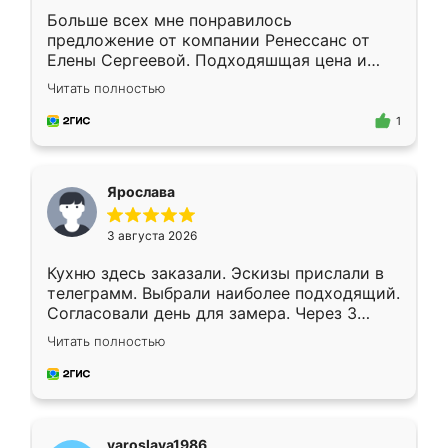
Больше всех мне понравилось
предложение от компании Ренессанс от
Елены Сергеевой. Подходяшщая цена и
короткие сроки изготовления. Приехавший
Читать полностью
для замера сотрудник Владислав
предложил по моему эскизу самый
1
подходящий вариант шкафа. Немного его
видоизменил, получилось даже лучше, чем
я хотела.
Ярослава
3 августа 2026
Кухню здесь заказали. Эскизы прислали в
телеграмм. Выбрали наиболее подходящий.
Согласовали день для замера. Через 3
недели кухня была уже готова. Остались
Читать полностью
довольны работой. Спасибо Ренессанс
мебель за качественную работу!
yaroslava1986