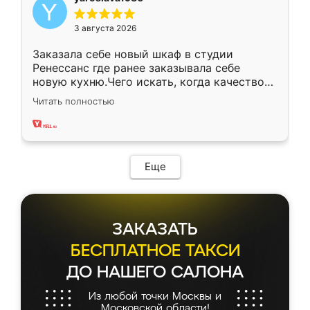
3 августа 2026
Заказала себе новый шкаф в студии
Ренессанс где ранее заказывала себе
новую кухню.Чего искать, когда качеством
вполне довольна. Служит кухня уже почти
Читать полностью
два года, нареканий нет.
Еще
ЗАКАЗАТЬ
БЕСПЛАТНОЕ ТАКСИ
ДО НАШЕГО САЛОНА
Из любой точки Москвы и
Московской области!