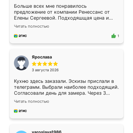
Больше всех мне понравилось
предложение от компании Ренессанс от
Елены Сергеевой. Подходяшщая цена и
короткие сроки изготовления. Приехавший
Читать полностью
для замера сотрудник Владислав
предложил по моему эскизу самый
1
подходящий вариант шкафа. Немного его
видоизменил, получилось даже лучше, чем
я хотела.
Ярослава
3 августа 2026
Кухню здесь заказали. Эскизы прислали в
телеграмм. Выбрали наиболее подходящий.
Согласовали день для замера. Через 3
недели кухня была уже готова. Остались
Читать полностью
довольны работой. Спасибо Ренессанс
мебель за качественную работу!
yaroslava1986