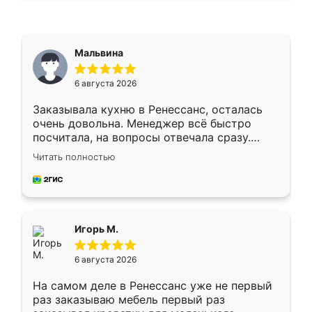
Мальвина
6 августа 2026
Заказывала кухню в Ренессанс, осталась
очень довольна. Менеджер всё быстро
посчитала, на вопросы отвечала сразу.
Замерщик приехал в субботу, подошёл к
Читать полностью
делу со всей ответственностью. Собрали
за день, ребята работали аккуратно, даже
пыли почти не было. Качество отличное,
ящики ходят плавно, ничего не скрипит.
Всё подошло как влитое.
Игорь М.
6 августа 2026
На самом деле в Ренессанс уже не первый
раз заказываю мебель первый раз