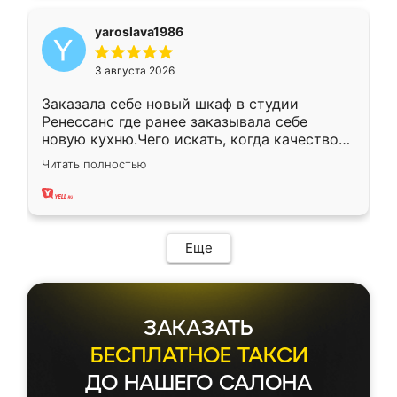
yaroslava1986
3 августа 2026
Заказала себе новый шкаф в студии
Ренессанс где ранее заказывала себе
новую кухню.Чего искать, когда качеством
вполне довольна. Служит кухня уже почти
Читать полностью
два года, нареканий нет.
Еще
ЗАКАЗАТЬ
БЕСПЛАТНОЕ ТАКСИ
ДО НАШЕГО САЛОНА