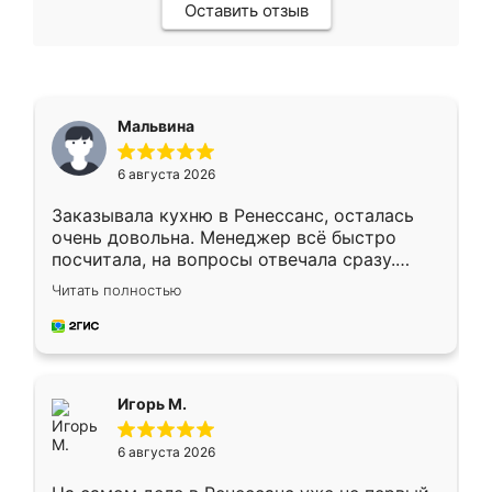
Оставить отзыв
Мальвина
6 августа 2026
Заказывала кухню в Ренессанс, осталась
очень довольна. Менеджер всё быстро
посчитала, на вопросы отвечала сразу.
Замерщик приехал в субботу, подошёл к
Читать полностью
делу со всей ответственностью. Собрали
за день, ребята работали аккуратно, даже
пыли почти не было. Качество отличное,
ящики ходят плавно, ничего не скрипит.
Всё подошло как влитое.
Игорь М.
6 августа 2026