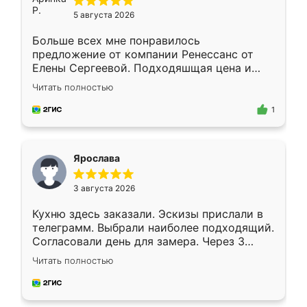
5 августа 2026
Больше всех мне понравилось
предложение от компании Ренессанс от
Елены Сергеевой. Подходяшщая цена и
короткие сроки изготовления. Приехавший
Читать полностью
для замера сотрудник Владислав
предложил по моему эскизу самый
1
подходящий вариант шкафа. Немного его
видоизменил, получилось даже лучше, чем
я хотела.
Ярослава
3 августа 2026
Кухню здесь заказали. Эскизы прислали в
телеграмм. Выбрали наиболее подходящий.
Согласовали день для замера. Через 3
недели кухня была уже готова. Остались
Читать полностью
довольны работой. Спасибо Ренессанс
мебель за качественную работу!