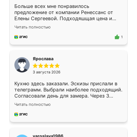
Больше всех мне понравилось
предложение от компании Ренессанс от
Елены Сергеевой. Подходяшщая цена и
короткие сроки изготовления. Приехавший
Читать полностью
для замера сотрудник Владислав
предложил по моему эскизу самый
1
подходящий вариант шкафа. Немного его
видоизменил, получилось даже лучше, чем
я хотела.
Ярослава
3 августа 2026
Кухню здесь заказали. Эскизы прислали в
телеграмм. Выбрали наиболее подходящий.
Согласовали день для замера. Через 3
недели кухня была уже готова. Остались
Читать полностью
довольны работой. Спасибо Ренессанс
мебель за качественную работу!
yaroslava1986