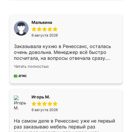
Мальвина
6 августа 2026
Заказывала кухню в Ренессанс, осталась
очень довольна. Менеджер всё быстро
посчитала, на вопросы отвечала сразу.
Замерщик приехал в субботу, подошёл к
Читать полностью
делу со всей ответственностью. Собрали
за день, ребята работали аккуратно, даже
пыли почти не было. Качество отличное,
ящики ходят плавно, ничего не скрипит.
Всё подошло как влитое.
Игорь М.
6 августа 2026
На самом деле в Ренессанс уже не первый
раз заказываю мебель первый раз