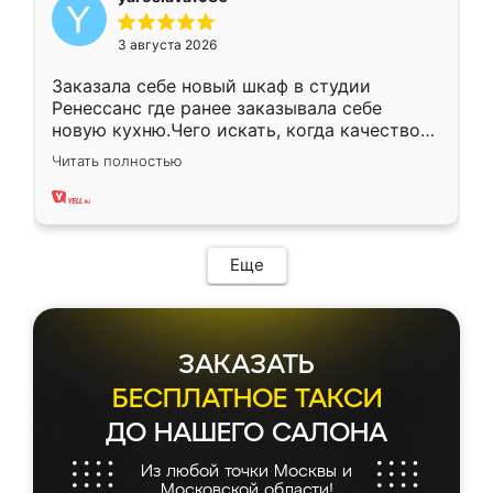
3 августа 2026
Заказала себе новый шкаф в студии
Ренессанс где ранее заказывала себе
новую кухню.Чего искать, когда качеством
вполне довольна. Служит кухня уже почти
Читать полностью
два года, нареканий нет.
Еще
ЗАКАЗАТЬ
БЕСПЛАТНОЕ ТАКСИ
ДО НАШЕГО САЛОНА
Из любой точки Москвы и
Московской области!