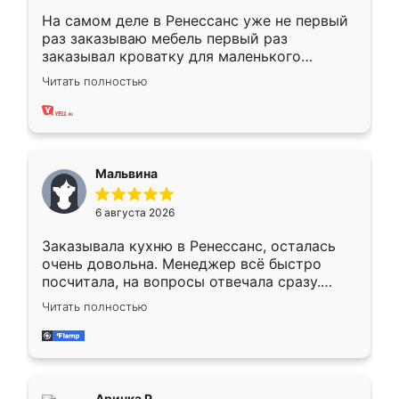
На самом деле в Ренессанс уже не первый
раз заказываю мебель первый раз
заказывал кроватку для маленького
ребёнка при его рождении ,во второй раз
Читать полностью
заказал шкаф-купе. По качеству очень
хорошее сборка достаточно быстрая,
также адекватные цены. До этого
сравнивал с разными конкурентами в этом
сегменте ,выбор у конкурентов куда
Мальвина
меньше, здесь же он более разнообразный.
Мне нравится ,если что-то потребуется из
6 августа 2026
мебели буду заказывать только здесь.
Заказывала кухню в Ренессанс, осталась
очень довольна. Менеджер всё быстро
посчитала, на вопросы отвечала сразу.
Замерщик приехал в субботу, подошёл к
Читать полностью
делу со всей ответственностью. Собрали
за день, ребята работали аккуратно, даже
пыли почти не было. Качество отличное,
ящики ходят плавно, ничего не скрипит.
Всё подошло как влитое.
Аринка Р.