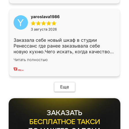
yaroslava1986
3 августа 2026
Заказала себе новый шкаф в студии
Ренессанс где ранее заказывала себе
новую кухню.Чего искать, когда качеством
вполне довольна. Служит кухня уже почти
Читать полностью
два года, нареканий нет.
Еще
ЗАКАЗАТЬ
БЕСПЛАТНОЕ ТАКСИ