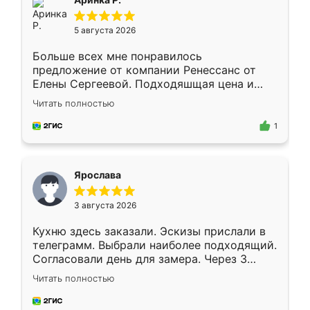
5 августа 2026
Больше всех мне понравилось
предложение от компании Ренессанс от
Елены Сергеевой. Подходяшщая цена и
короткие сроки изготовления. Приехавший
Читать полностью
для замера сотрудник Владислав
предложил по моему эскизу самый
1
подходящий вариант шкафа. Немного его
видоизменил, получилось даже лучше, чем
я хотела.
Ярослава
3 августа 2026
Кухню здесь заказали. Эскизы прислали в
телеграмм. Выбрали наиболее подходящий.
Согласовали день для замера. Через 3
недели кухня была уже готова. Остались
Читать полностью
довольны работой. Спасибо Ренессанс
мебель за качественную работу!