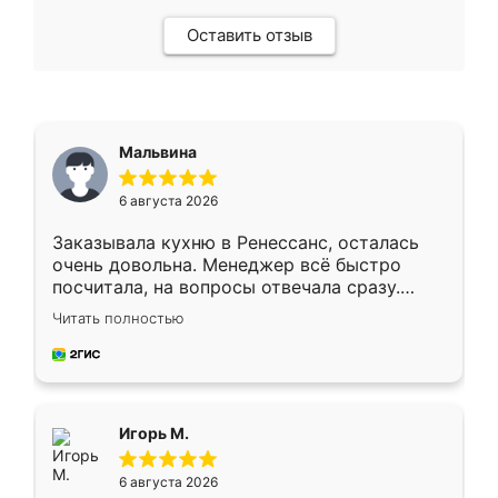
Оставить отзыв
Мальвина
6 августа 2026
Заказывала кухню в Ренессанс, осталась
очень довольна. Менеджер всё быстро
посчитала, на вопросы отвечала сразу.
Замерщик приехал в субботу, подошёл к
Читать полностью
делу со всей ответственностью. Собрали
за день, ребята работали аккуратно, даже
пыли почти не было. Качество отличное,
ящики ходят плавно, ничего не скрипит.
Всё подошло как влитое.
Игорь М.
6 августа 2026