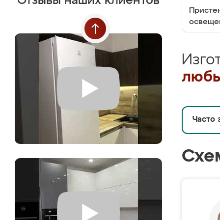
Отзывы наших клиентов
Пристен
освеще
Изго
любы
Часто 
Схе