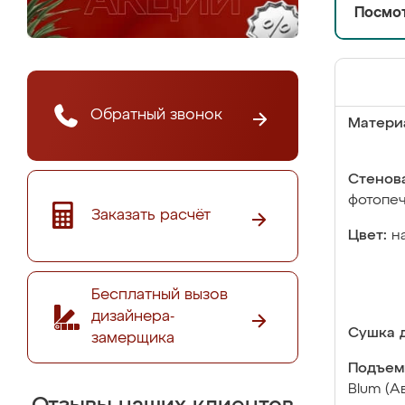
Посмот
Обратный звонок
Матери
Стенова
фотопе
Заказать расчёт
Цвет:
н
Бесплатный вызов
дизайнера-
Сушка д
замерщика
Подъем
Blum (А