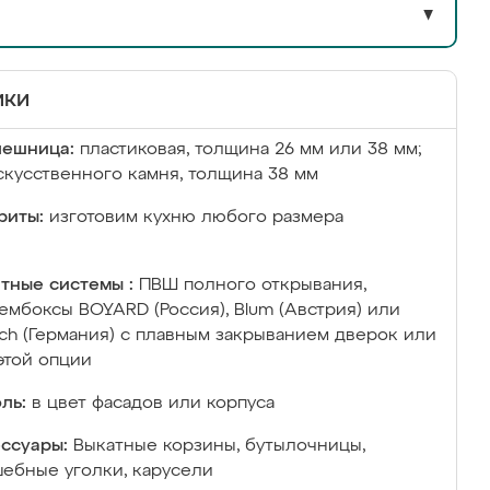
▼
ики
лешница:
пластиковая, толщина 26 мм или 38 мм;
скусственного камня, толщина 38 мм
риты:
изготовим кухню любого размера
тные системы :
ПВШ полного открывания,
ембоксы BOYARD (Россия), Blum (Австрия) или
ich (Германия) с плавным закрыванием дверок или
этой опции
ль:
в цвет фасадов или корпуса
ссуары:
Выкатные корзины, бутылочницы,
ебные уголки, карусели