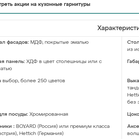
реть акции на кухонные гарнитуры
Характерист
ал фасадов:
МДФ, покрытые эмалью
Сто
из и
я панель:
ХДФ в цвет столешницы или с
Габа
чатью
а выбор, более 250 цветов
Выка
танд
Hett
без 
ля посуды:
Хромированная
Цоко
ники :
BOYARD (Россия) или премиум класса
Аксе
встрия), Hettich (Германия)
волш