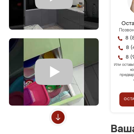
Оста
Позвон
8 (
8 (
8 (
Или оставь
ко
предвар
ОСТ
Ваша