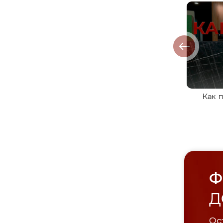
Как 
Ф
Д
Ост