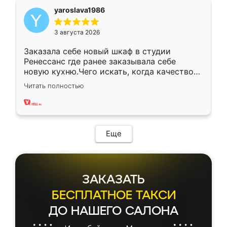
yaroslava1986
3 августа 2026
Заказала себе новый шкаф в студии
Ренессанс где ранее заказывала себе
новую кухню.Чего искать, когда качеством
вполне довольна. Служит кухня уже почти
Читать полностью
два года, нареканий нет.
Еще
ЗАКАЗАТЬ
БЕСПЛАТНОЕ ТАКСИ
ДО НАШЕГО САЛОНА