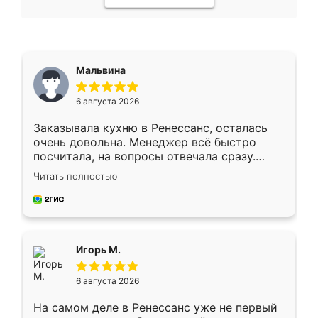
Мальвина
6 августа 2026
Заказывала кухню в Ренессанс, осталась
очень довольна. Менеджер всё быстро
посчитала, на вопросы отвечала сразу.
Замерщик приехал в субботу, подошёл к
Читать полностью
делу со всей ответственностью. Собрали
за день, ребята работали аккуратно, даже
пыли почти не было. Качество отличное,
ящики ходят плавно, ничего не скрипит.
Всё подошло как влитое.
Игорь М.
6 августа 2026
На самом деле в Ренессанс уже не первый