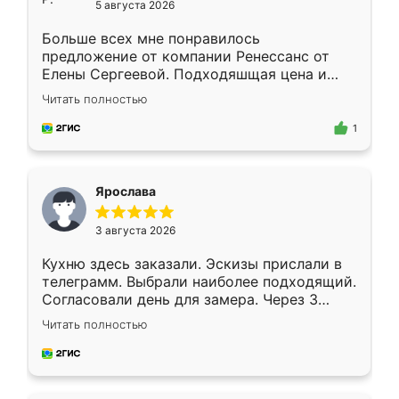
5 августа 2026
Больше всех мне понравилось
предложение от компании Ренессанс от
Елены Сергеевой. Подходяшщая цена и
короткие сроки изготовления. Приехавший
Читать полностью
для замера сотрудник Владислав
предложил по моему эскизу самый
1
подходящий вариант шкафа. Немного его
видоизменил, получилось даже лучше, чем
я хотела.
Ярослава
3 августа 2026
Кухню здесь заказали. Эскизы прислали в
телеграмм. Выбрали наиболее подходящий.
Согласовали день для замера. Через 3
недели кухня была уже готова. Остались
Читать полностью
довольны работой. Спасибо Ренессанс
мебель за качественную работу!