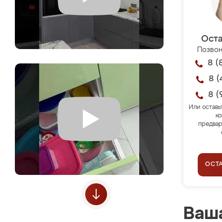
Оста
Позвон
8 (
8 (
8 (
Или оставь
ко
предвар
ОСТ
Ваша