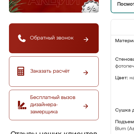
Посмот
Обратный звонок
Матери
Стенова
фотопе
Заказать расчёт
Цвет:
н
Бесплатный вызов
дизайнера-
Сушка д
замерщика
Подъем
Blum (А