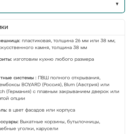
▼
ики
лешница:
пластиковая, толщина 26 мм или 38 мм;
скусственного камня, толщина 38 мм
риты:
изготовим кухню любого размера
тные системы :
ПВШ полного открывания,
ембоксы BOYARD (Россия), Blum (Австрия) или
ich (Германия) с плавным закрыванием дверок или
этой опции
ль:
в цвет фасадов или корпуса
ссуары:
Выкатные корзины, бутылочницы,
ебные уголки, карусели