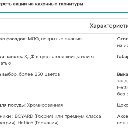
реть акции на кухонные гарнитуры
Характерист
ал фасадов:
МДФ, покрытые эмалью
Сто
из и
я панель:
ХДФ в цвет столешницы или с
Габа
чатью
а выбор, более 250 цветов
Выка
танд
Hett
без 
ля посуды:
Хромированная
Цоко
ники :
BOYARD (Россия) или премиум класса
Аксе
встрия), Hettich (Германия)
волш