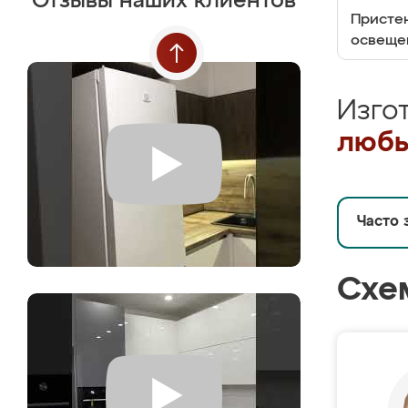
Отзывы наших клиентов
Пристен
освеще
Изго
любы
Часто 
Схе