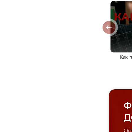
Как 
Ф
Д
Ост