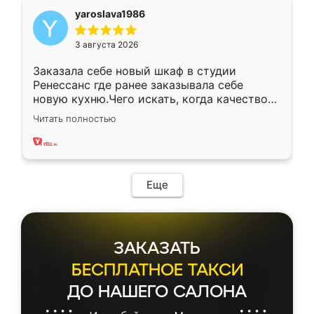
yaroslava1986
3 августа 2026
Заказала себе новый шкаф в студии
Ренессанс где ранее заказывала себе
новую кухню.Чего искать, когда качеством
вполне довольна. Служит кухня уже почти
Читать полностью
два года, нареканий нет.
Еще
ЗАКАЗАТЬ
БЕСПЛАТНОЕ ТАКСИ
ДО НАШЕГО САЛОНА