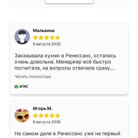
Мальвина
6 августа 2026
Заказывала кухню в Ренессанс, осталась
очень довольна. Менеджер всё быстро
посчитала, на вопросы отвечала сразу.
Замерщик приехал в субботу, подошёл к
Читать полностью
делу со всей ответственностью. Собрали
за день, ребята работали аккуратно, даже
пыли почти не было. Качество отличное,
ящики ходят плавно, ничего не скрипит.
Всё подошло как влитое.
Игорь М.
6 августа 2026
На самом деле в Ренессанс уже не первый