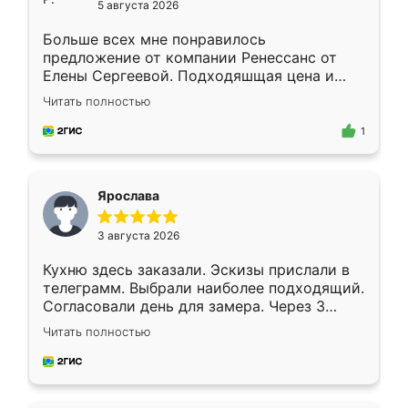
5 августа 2026
Больше всех мне понравилось
предложение от компании Ренессанс от
Елены Сергеевой. Подходяшщая цена и
короткие сроки изготовления. Приехавший
Читать полностью
для замера сотрудник Владислав
предложил по моему эскизу самый
1
подходящий вариант шкафа. Немного его
видоизменил, получилось даже лучше, чем
я хотела.
Ярослава
3 августа 2026
Кухню здесь заказали. Эскизы прислали в
телеграмм. Выбрали наиболее подходящий.
Согласовали день для замера. Через 3
недели кухня была уже готова. Остались
Читать полностью
довольны работой. Спасибо Ренессанс
мебель за качественную работу!