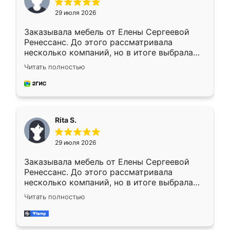
29 июля 2026
Заказывала мебель от Елены Сергеевой
Ренессанс. До этого рассматривала
несколько компаний, но в итоге выбрала
эту. Сначала обговорили условия, потом
Читать полностью
приехал замерщик, всё спокойно объяснил
и снял размеры. Изготовили в срок, с
доставкой тоже никаких проблем не
возникло. Сборку выполнили аккуратно,
мебель сразу встала на свое место без
Rita S.
каких-либо доработок. Качеством осталась
довольна, все выглядит так, как и ожидала.
29 июля 2026
Заказывала мебель от Елены Сергеевой
Ренессанс. До этого рассматривала
несколько компаний, но в итоге выбрала
эту. Сначала обговорили условия, потом
Читать полностью
приехал замерщик, всё спокойно объяснил
и снял размеры. Изготовили в срок, с
доставкой тоже никаких проблем не