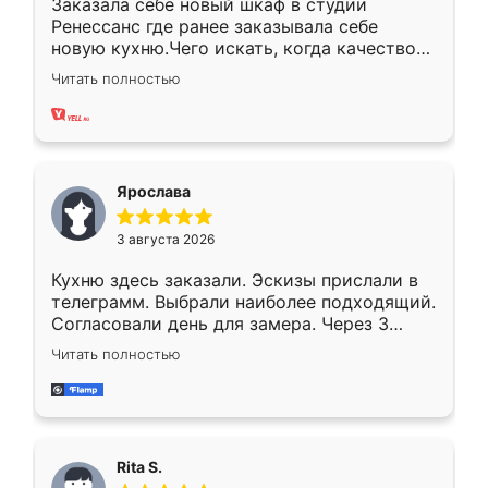
Заказала себе новый шкаф в студии
Ренессанс где ранее заказывала себе
новую кухню.Чего искать, когда качеством
вполне довольна. Служит кухня уже почти
Читать полностью
два года, нареканий нет.
Ярослава
3 августа 2026
Кухню здесь заказали. Эскизы прислали в
телеграмм. Выбрали наиболее подходящий.
Согласовали день для замера. Через 3
недели кухня была уже готова. Остались
Читать полностью
довольны работой. Спасибо Ренессанс
мебель за качественную работу!
Rita S.