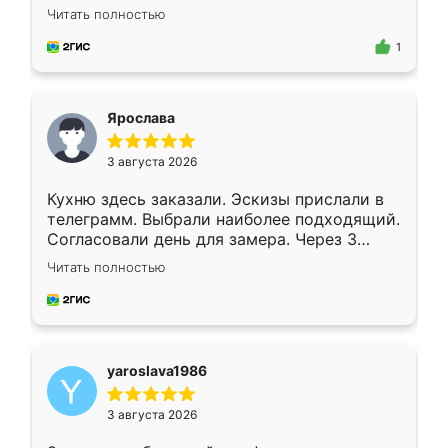
короткие сроки изготовления. Приехавший
Читать полностью
для замера сотрудник Владислав
предложил по моему эскизу самый
1
подходящий вариант шкафа. Немного его
видоизменил, получилось даже лучше, чем
я хотела.
Ярослава
3 августа 2026
Кухню здесь заказали. Эскизы прислали в
телеграмм. Выбрали наиболее подходящий.
Согласовали день для замера. Через 3
недели кухня была уже готова. Остались
Читать полностью
довольны работой. Спасибо Ренессанс
мебель за качественную работу!
yaroslava1986
3 августа 2026