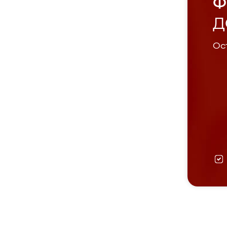
Ф
Д
Ост