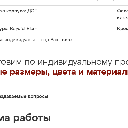
ал корпуса:
ДСП
Фаса
виды
ура:
Boyard, Blum
Кром
ы:
индивидуально под Ваш заказ
товим по индивидуальному про
е размеры, цвета и материа
задаваемые вопросы
ма работы