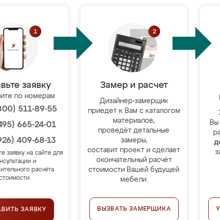
вьте заявку
Замер и расчет
ите по номерам
Дизайнер-замерщик
800) 511-89-55
приедет к Вам с каталогом
материалов,
Вы
495) 665-24-01
проведёт детальные
р
926) 409-68-13
замеры,
д
составит проект и сделает
з
те заявку на сайте для
окончательный расчёт
нсультации и
стоимости Вашей будущей
ительного расчёта
стоимости.
мебели.
ВЫЗВАТЬ ЗАМЕРЩИКА
АВИТЬ ЗАЯВКУ