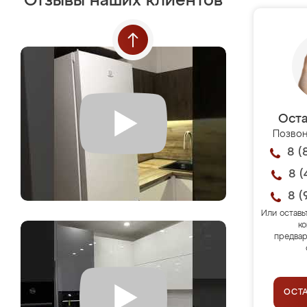
Отзывы наших клиентов
Оста
Позвон
8 (
8 (
8 (
Или оставь
ко
предвар
ОСТ