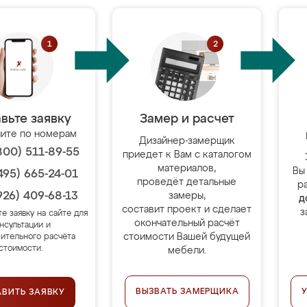
вьте заявку
Замер и расчет
ите по номерам
Дизайнер-замерщик
800) 511-89-55
приедет к Вам с каталогом
материалов,
Вы
495) 665-24-01
проведёт детальные
р
926) 409-68-13
замеры,
д
составит проект и сделает
з
те заявку на сайте для
окончательный расчёт
нсультации и
стоимости Вашей будущей
ительного расчёта
стоимости.
мебели.
ВЫЗВАТЬ ЗАМЕРЩИКА
АВИТЬ ЗАЯВКУ