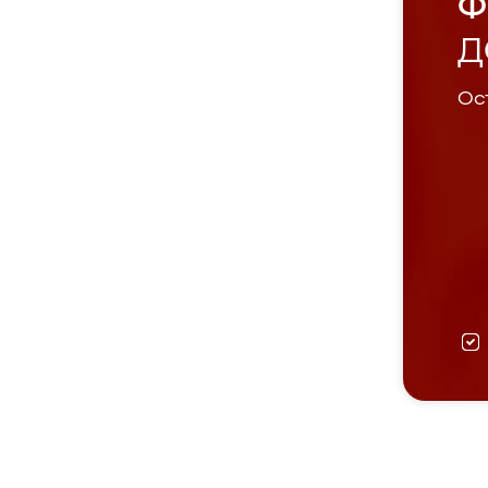
Ф
Д
Ост