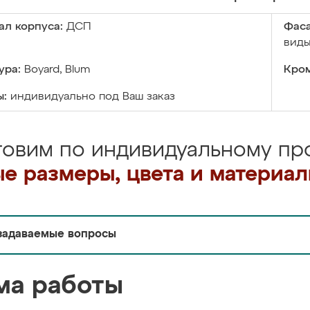
ал корпуса:
ДСП
Фаса
виды
ура:
Boyard, Blum
Кром
ы:
индивидуально под Ваш заказ
товим по индивидуальному про
е размеры, цвета и материа
задаваемые вопросы
ма работы