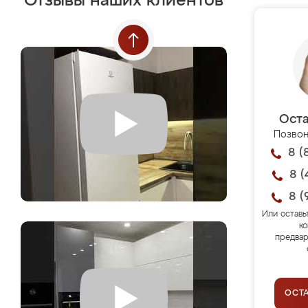
Отзывы наших клиентов
Оста
Позвон
8 (
8 (
8 (
Или оставь
ко
предвар
ОСТ