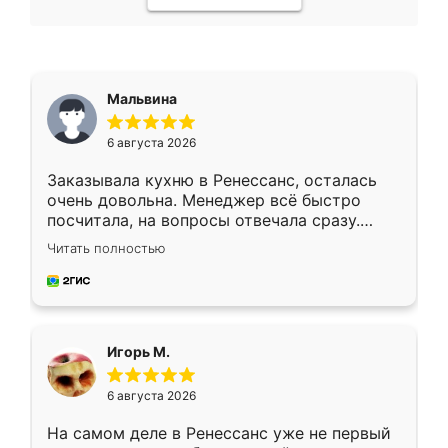
Мальвина
6 августа 2026
Заказывала кухню в Ренессанс, осталась
очень довольна. Менеджер всё быстро
посчитала, на вопросы отвечала сразу.
Замерщик приехал в субботу, подошёл к
Читать полностью
делу со всей ответственностью. Собрали
за день, ребята работали аккуратно, даже
пыли почти не было. Качество отличное,
ящики ходят плавно, ничего не скрипит.
Всё подошло как влитое.
Игорь М.
6 августа 2026
На самом деле в Ренессанс уже не первый