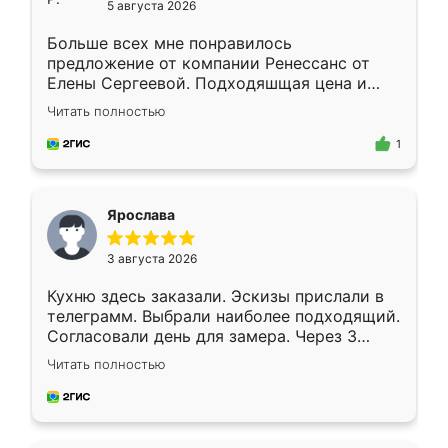
5 августа 2026
Больше всех мне понравилось
предложение от компании Ренессанс от
Елены Сергеевой. Подходяшщая цена и
короткие сроки изготовления. Приехавший
Читать полностью
для замера сотрудник Владислав
предложил по моему эскизу самый
1
подходящий вариант шкафа. Немного его
видоизменил, получилось даже лучше, чем
я хотела.
Ярослава
3 августа 2026
Кухню здесь заказали. Эскизы прислали в
телеграмм. Выбрали наиболее подходящий.
Согласовали день для замера. Через 3
недели кухня была уже готова. Остались
Читать полностью
довольны работой. Спасибо Ренессанс
мебель за качественную работу!