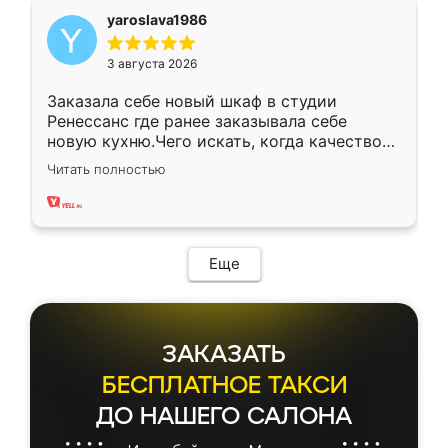
yaroslava1986
3 августа 2026
Заказала себе новый шкаф в студии
Ренессанс где ранее заказывала себе
новую кухню.Чего искать, когда качеством
вполне довольна. Служит кухня уже почти
Читать полностью
два года, нареканий нет.
Еще
ЗАКАЗАТЬ
БЕСПЛАТНОЕ ТАКСИ
ДО НАШЕГО САЛОНА