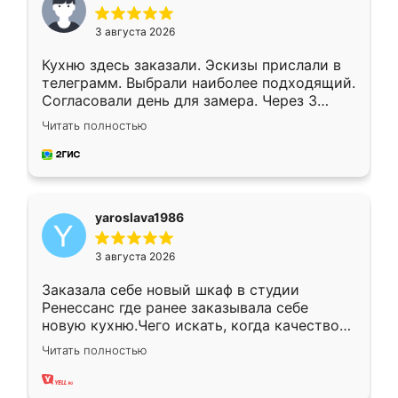
3 августа 2026
Кухню здесь заказали. Эскизы прислали в
телеграмм. Выбрали наиболее подходящий.
Согласовали день для замера. Через 3
недели кухня была уже готова. Остались
Читать полностью
довольны работой. Спасибо Ренессанс
мебель за качественную работу!
yaroslava1986
3 августа 2026
Заказала себе новый шкаф в студии
Ренессанс где ранее заказывала себе
новую кухню.Чего искать, когда качеством
вполне довольна. Служит кухня уже почти
Читать полностью
два года, нареканий нет.