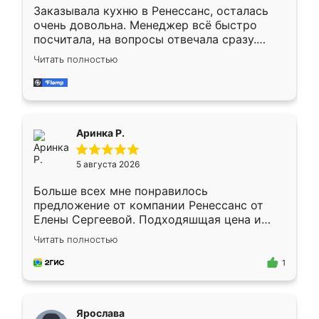
Заказывала кухню в Ренессанс, осталась
очень довольна. Менеджер всё быстро
посчитала, на вопросы отвечала сразу.
Замерщик приехал в субботу, подошёл к
Читать полностью
делу со всей ответственностью. Собрали
за день, ребята работали аккуратно, даже
пыли почти не было. Качество отличное,
ящики ходят плавно, ничего не скрипит.
Всё подошло как влитое.
Аринка Р.
5 августа 2026
Больше всех мне понравилось
предложение от компании Ренессанс от
Елены Сергеевой. Подходяшщая цена и
короткие сроки изготовления. Приехавший
Читать полностью
для замера сотрудник Владислав
предложил по моему эскизу самый
1
подходящий вариант шкафа. Немного его
видоизменил, получилось даже лучше, чем
я хотела.
Ярослава