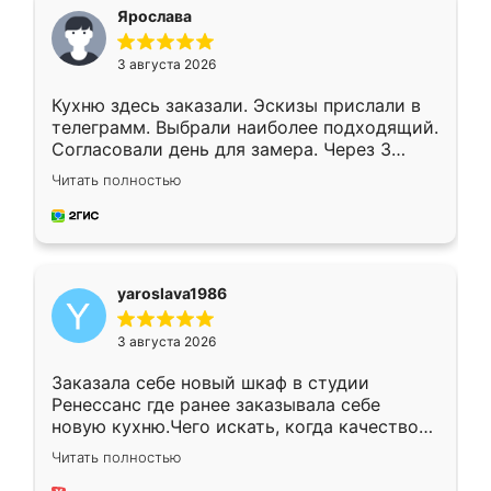
я хотела.
Ярослава
3 августа 2026
Кухню здесь заказали. Эскизы прислали в
телеграмм. Выбрали наиболее подходящий.
Согласовали день для замера. Через 3
недели кухня была уже готова. Остались
Читать полностью
довольны работой. Спасибо Ренессанс
мебель за качественную работу!
yaroslava1986
3 августа 2026
Заказала себе новый шкаф в студии
Ренессанс где ранее заказывала себе
новую кухню.Чего искать, когда качеством
вполне довольна. Служит кухня уже почти
Читать полностью
два года, нареканий нет.