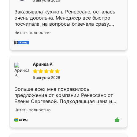
6 августа 2026
мебели буду заказывать только здесь.
Заказывала кухню в Ренессанс, осталась
очень довольна. Менеджер всё быстро
посчитала, на вопросы отвечала сразу.
Замерщик приехал в субботу, подошёл к
Читать полностью
делу со всей ответственностью. Собрали
за день, ребята работали аккуратно, даже
пыли почти не было. Качество отличное,
ящики ходят плавно, ничего не скрипит.
Всё подошло как влитое.
Аринка Р.
5 августа 2026
Больше всех мне понравилось
предложение от компании Ренессанс от
Елены Сергеевой. Подходяшщая цена и
короткие сроки изготовления. Приехавший
Читать полностью
для замера сотрудник Владислав
предложил по моему эскизу самый
1
подходящий вариант шкафа. Немного его
видоизменил, получилось даже лучше, чем