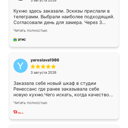
3 августа 2026
Кухню здесь заказали. Эскизы прислали в
телеграмм. Выбрали наиболее подходящий.
Согласовали день для замера. Через 3
недели кухня была уже готова. Остались
Читать полностью
довольны работой. Спасибо Ренессанс
мебель за качественную работу!
yaroslava1986
3 августа 2026
Заказала себе новый шкаф в студии
Ренессанс где ранее заказывала себе
новую кухню.Чего искать, когда качеством
вполне довольна. Служит кухня уже почти
Читать полностью
два года, нареканий нет.