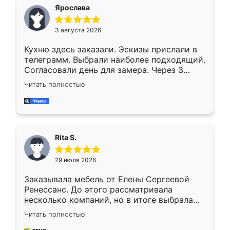
Ярослава
3 августа 2026
Кухню здесь заказали. Эскизы прислали в
телеграмм. Выбрали наиболее подходящий.
Согласовали день для замера. Через 3
недели кухня была уже готова. Остались
Читать полностью
довольны работой. Спасибо Ренессанс
мебель за качественную работу!
Rita S.
29 июля 2026
Заказывала мебель от Елены Сергеевой
Ренессанс. До этого рассматривала
несколько компаний, но в итоге выбрала
эту. Сначала обговорили условия, потом
Читать полностью
приехал замерщик, всё спокойно объяснил