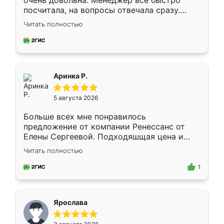
очень довольна. Менеджер всё быстро
посчитала, на вопросы отвечала сразу.
Замерщик приехал в субботу, подошёл к
Читать полностью
делу со всей ответственностью. Собрали
за день, ребята работали аккуратно, даже
пыли почти не было. Качество отличное,
ящики ходят плавно, ничего не скрипит.
Всё подошло как влитое.
Аринка Р.
5 августа 2026
Больше всех мне понравилось
предложение от компании Ренессанс от
Елены Сергеевой. Подходяшщая цена и
короткие сроки изготовления. Приехавший
Читать полностью
для замера сотрудник Владислав
предложил по моему эскизу самый
1
подходящий вариант шкафа. Немного его
видоизменил, получилось даже лучше, чем
я хотела.
Ярослава