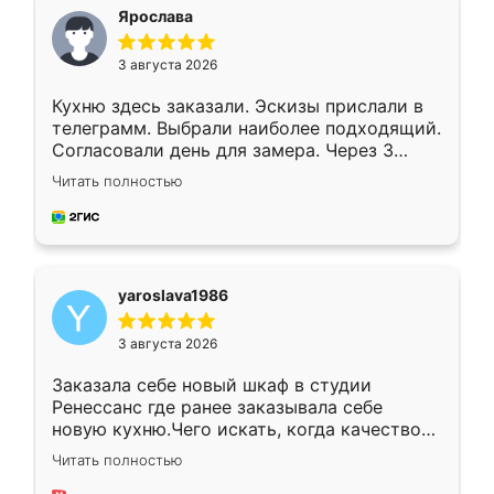
я хотела.
Ярослава
3 августа 2026
Кухню здесь заказали. Эскизы прислали в
телеграмм. Выбрали наиболее подходящий.
Согласовали день для замера. Через 3
недели кухня была уже готова. Остались
Читать полностью
довольны работой. Спасибо Ренессанс
мебель за качественную работу!
yaroslava1986
3 августа 2026
Заказала себе новый шкаф в студии
Ренессанс где ранее заказывала себе
новую кухню.Чего искать, когда качеством
вполне довольна. Служит кухня уже почти
Читать полностью
два года, нареканий нет.