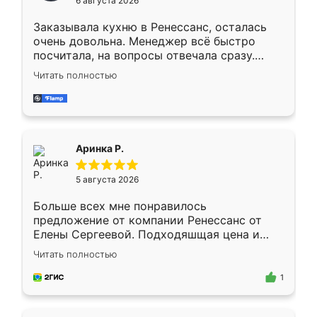
6 августа 2026
мебели буду заказывать только здесь.
Заказывала кухню в Ренессанс, осталась
очень довольна. Менеджер всё быстро
посчитала, на вопросы отвечала сразу.
Замерщик приехал в субботу, подошёл к
Читать полностью
делу со всей ответственностью. Собрали
за день, ребята работали аккуратно, даже
пыли почти не было. Качество отличное,
ящики ходят плавно, ничего не скрипит.
Всё подошло как влитое.
Аринка Р.
5 августа 2026
Больше всех мне понравилось
предложение от компании Ренессанс от
Елены Сергеевой. Подходяшщая цена и
короткие сроки изготовления. Приехавший
Читать полностью
для замера сотрудник Владислав
предложил по моему эскизу самый
1
подходящий вариант шкафа. Немного его
видоизменил, получилось даже лучше, чем