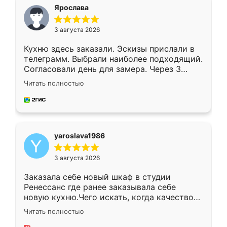
я хотела.
Ярослава
3 августа 2026
Кухню здесь заказали. Эскизы прислали в
телеграмм. Выбрали наиболее подходящий.
Согласовали день для замера. Через 3
недели кухня была уже готова. Остались
Читать полностью
довольны работой. Спасибо Ренессанс
мебель за качественную работу!
yaroslava1986
3 августа 2026
Заказала себе новый шкаф в студии
Ренессанс где ранее заказывала себе
новую кухню.Чего искать, когда качеством
вполне довольна. Служит кухня уже почти
Читать полностью
два года, нареканий нет.