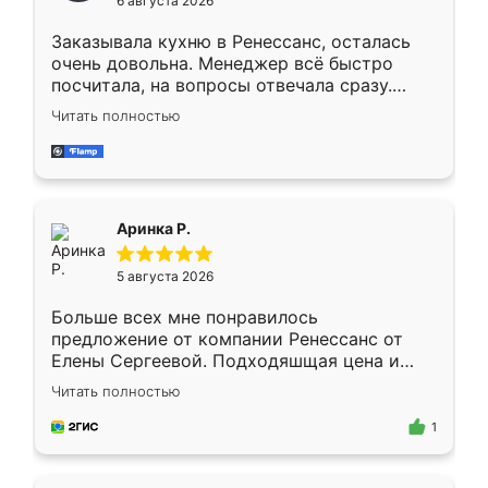
6 августа 2026
мебели буду заказывать только здесь.
Заказывала кухню в Ренессанс, осталась
очень довольна. Менеджер всё быстро
посчитала, на вопросы отвечала сразу.
Замерщик приехал в субботу, подошёл к
Читать полностью
делу со всей ответственностью. Собрали
за день, ребята работали аккуратно, даже
пыли почти не было. Качество отличное,
ящики ходят плавно, ничего не скрипит.
Всё подошло как влитое.
Аринка Р.
5 августа 2026
Больше всех мне понравилось
предложение от компании Ренессанс от
Елены Сергеевой. Подходяшщая цена и
короткие сроки изготовления. Приехавший
Читать полностью
для замера сотрудник Владислав
предложил по моему эскизу самый
1
подходящий вариант шкафа. Немного его
видоизменил, получилось даже лучше, чем